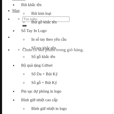
Bút khắc tên
Map
Bút kim loại
Tìm
Bút gỗ khắc tên
kiếm:
Sổ Tay In Logo
In sổ tay theo yêu cầu
Sổ tay khắc tên
Chưa có sản phẩm trong giỏ hàng.
Sổ gỗ khắc tên
Bộ quà tặng Giftset
Sổ Da + Bút Ký
Sổ gỗ + Bút Ký
Pin sạc dự phòng in logo
Bình giữ nhiệt cao cấp
Bình giữ nhiệt in logo