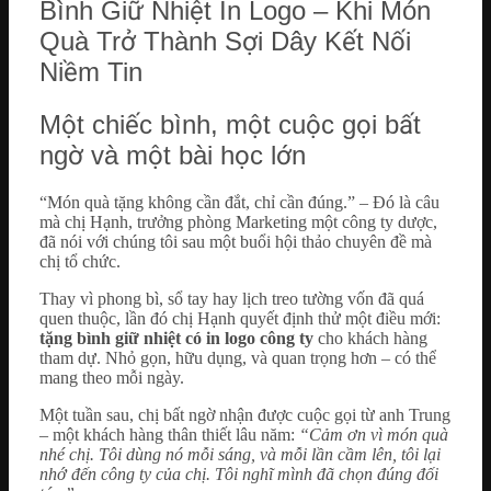
Bình Giữ Nhiệt In Logo – Khi Món
Quà Trở Thành Sợi Dây Kết Nối
Niềm Tin
Một chiếc bình, một cuộc gọi bất
ngờ và một bài học lớn
“Món quà tặng không cần đắt, chỉ cần đúng.” – Đó là câu
mà chị Hạnh, trưởng phòng Marketing một công ty dược,
đã nói với chúng tôi sau một buổi hội thảo chuyên đề mà
chị tổ chức.
Thay vì phong bì, sổ tay hay lịch treo tường vốn đã quá
quen thuộc, lần đó chị Hạnh quyết định thử một điều mới:
tặng bình giữ nhiệt có in logo công ty
cho khách hàng
tham dự. Nhỏ gọn, hữu dụng, và quan trọng hơn – có thể
mang theo mỗi ngày.
Một tuần sau, chị bất ngờ nhận được cuộc gọi từ anh Trung
– một khách hàng thân thiết lâu năm:
“Cảm ơn vì món quà
nhé chị. Tôi dùng nó mỗi sáng, và mỗi lần cầm lên, tôi lại
nhớ đến công ty của chị. Tôi nghĩ mình đã chọn đúng đối