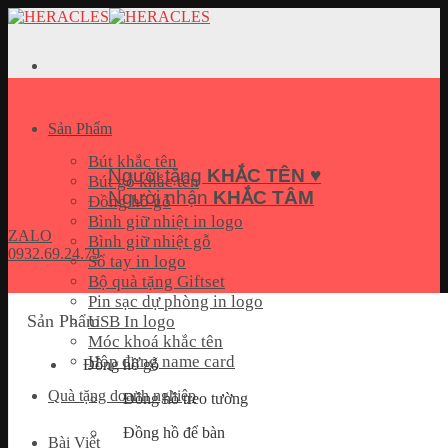
Skip
to
content
Sản Phẩm
Bút khắc tên
Người tặng
KHẮC TÊN
♥
Bút gỗ khắc tên
Người nhận
KHẮC TÂM
Đồng hồ gỗ
Bình giữ nhiệt in logo
ZALO
Bình giữ nhiệt gỗ
0932.69.24.79
Sổ tay in logo
Bộ quà tặng Giftset
Pin sạc dự phòng in logo
Sản Phẩm
USB In logo
Móc khoá khắc tên
Hộp đựng name card
Đồng hồ gỗ
Quà tặng doanh nghiệp
Đồng hồ treo tường
Đồng hồ để bàn
Bài Viết