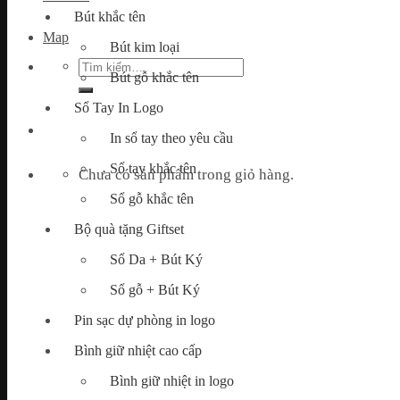
Bút khắc tên
Map
Bút kim loại
Tìm
Bút gỗ khắc tên
kiếm:
Sổ Tay In Logo
In sổ tay theo yêu cầu
Sổ tay khắc tên
Chưa có sản phẩm trong giỏ hàng.
Sổ gỗ khắc tên
Bộ quà tặng Giftset
Sổ Da + Bút Ký
Sổ gỗ + Bút Ký
Pin sạc dự phòng in logo
Bình giữ nhiệt cao cấp
Bình giữ nhiệt in logo