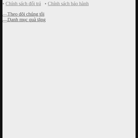
•
Chính sách đổi trả
•
Chính sách bảo hành
Theo dõi chúng tôi
Danh mục quà tặng