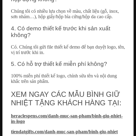
Chúng tôi có nhiều lựa chọn về màu, chất liệu (gỗ, inox,
sơn nhám…), hộp giấy/hộp bìa cứng/hộp da cao cấp.
4. Có demo thiết kế trước khi sản xuất
không?
Có. Chúng tôi gửi file thiết kế demo để bạn duyệt logo, tên,
vị trí trước khi in.
5. Có hỗ trợ thiết kế miễn phí không?
100% miễn phí thiết kế logo, chỉnh sửa tên và nội dung
khắc trên sản phẩm.
XEM NGAY CÁC MẪU BÌNH GIỮ
NHIỆT TẶNG KHÁCH HÀNG TẠI:
heraclespens.com/danh-muc-san-pham/binh-giu-nhiet-
in-logo
tiendatgifts.com/danh-muc-san-pham/binh-giu-nhiet