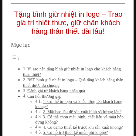
Tặng bình giữ nhiệt in logo – Trao
giá trị thiết thực, giữ chân khách
hàng thân thiết dài lâu!
Mục lục
Vì sao nên tặng bình giữ nhiệt in logo cho khách hàng
thân thiết?
BST bình giữ nhiệt in logo – Quà tặng khách hàng thân
thiết được ưa chuộng
Đánh giá từ khách hàng nhận quà
Câu hỏi thường gặp
1. Có thể in logo và khắc từng tên khách hàng
không?
2. Mất bao lâu để sản xuất bình số lượng lớn?
3. Có thể chọn màu bình, chất liệu và mẫu hộp
đựng không?
4. Có demo thiết kế trước khi sản xuất không?
5. Có hỗ trợ thiết kế miễn phí không?