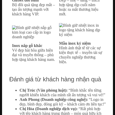
Giftset đôi bình
Đẹp – nhẹ – sang – thích
Bộ đôi quà tặng đẹp mắt –
hợp tặng dịp cuối năm
tạo ấn tượng mạnh với
hoặc ra mắt thương hiệu
khách hàng VIP.
mới.
Mẫu inox kỷ niệm
Inox nắp gỗ khắc
Hình ảnh thật tế từ các sự
Vẻ đẹp hài hòa giữa hiện
kiện thực tế – truyền tải sự
đại và truyền thống – phù
chuyên nghiệp thương
hợp tặng khách hàng nam.
hiệu.
Đánh giá từ khách hàng nhận quà
Chị Trúc (Văn phòng luật):
“Bình khắc tên từng
người khiến khách của mình rất ấn tượng và vui vẻ!”
Anh Phong (Doanh nghiệp công nghệ):
“Logo in
đẹp, bình đẹp, đóng gói kỹ – khách cảm ơn liên tục!”
Chị Hòa (Doanh nghiệp dịch vụ):
“Rất phù hợp
với tệp khách hàng trung thành – món quà hữu ích