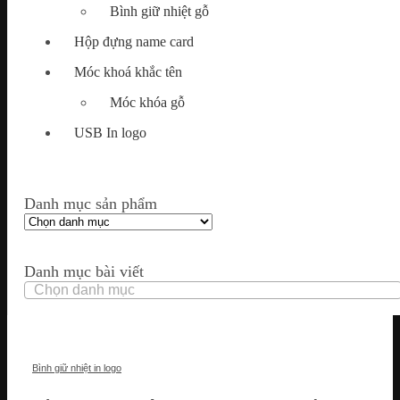
Bình giữ nhiệt gỗ
Hộp đựng name card
Móc khoá khắc tên
Móc khóa gỗ
USB In logo
Danh mục sản phẩm
Danh mục bài viết
Danh
mục
bài
viết
Bình giữ nhiệt in logo