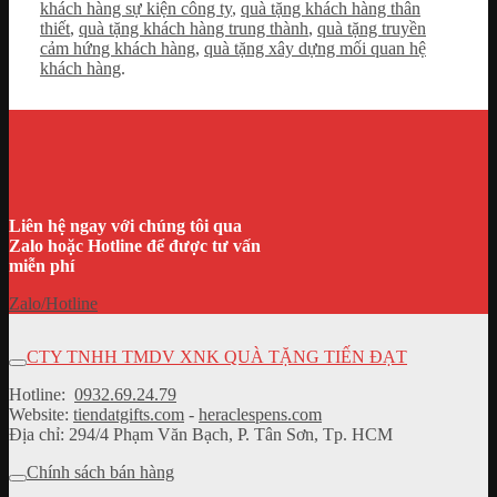
khách hàng sự kiện công ty
,
quà tặng khách hàng thân
thiết
,
quà tặng khách hàng trung thành
,
quà tặng truyền
cảm hứng khách hàng
,
quà tặng xây dựng mối quan hệ
khách hàng
.
Liên hệ ngay với chúng tôi qua
Zalo hoặc Hotline để được tư vấn
miễn phí
Zalo/Hotline
CTY TNHH TMDV XNK QUÀ TẶNG TIẾN ĐẠT
Hotline:
0932.69.24.79
Website:
tiendatgifts.com
-
heraclespens.com
Địa chỉ: 294/4 Phạm Văn Bạch, P. Tân Sơn, Tp. HCM
Chính sách bán hàng