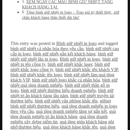
XEM NGAY CÁC MẪU BÌNH GIỮ NHIỆT TẶNG
KHÁCH HÀNG TẠI:
Tặng bình giữ nhiệt in logo – Trao giá trị thiết thực, giữ
chân khách hàng thân thiết dài lâu!
This entry was posted in
Bình giữ nhiệt in logo
and tagged
bình giữ nhiệt cá nhân hóa theo yêu cầu
,
bình giữ nhiệt cao
cấp in logo
,
bình giữ nhiệt gắn kết khách hàng
,
bình giữ
nhiệt giữ nhiệt lâu in logo
,
Bình giữ nhiệt in logo
,
bình giữ
nhiệt in tên công ty
,
bình giữ nhiệt khắc laser
,
bình giữ
nhiệt khắc logo công ty
,
bình giữ nhiệt khắc tên khách VIP
,
bình giữ nhiệt khắc tên logo
,
bình giữ nhiệt làm quà tặng
khách VIP
,
bình giữ nhiệt logo khắc cá nhân hóa
,
bình giữ
nhiệt quà tặng doanh nghiệp
,
bình giữ nhiệt thân gỗ in
logo
,
bình giữ nhiệt thương hiệu doanh nghiệp
,
bình giữ
nhiệt tri ân khách hàng lâu năm
,
bình giữ nhiệt truyền tải
thương hiệu
,
bình giữ nhiệt văn phòng khắc tên
,
giftset
bình giữ nhiệt thương hiệu
,
quà tặng doanh nghiệp in logo
theo yêu cầu
,
quà tặng doanh nghiệp tăng sự gắn kết
,
quà
tặng doanh nghiệp tri ân khách hàng
,
quà tặng doanh
nghiệp xây dựng niềm tin
,
quà tặng giúp khách hàng ghi
nhớ thương hiệu
,
quà tặng khách hàng khắc tên
,
quà tặng