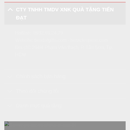
CTY TNHH TMDV XNK QUÀ TẶNG TIẾN
ĐẠT
Hotline:
0932.69.24.79
Website:
tiendatgifts.com
-
heraclespens.com
Địa chỉ: 294/4 Phạm Văn Bạch, P. Tân Sơn, Tp.
HCM
Chính sách bán hàng
Theo dõi chúng tôi
Danh mục quà tặng