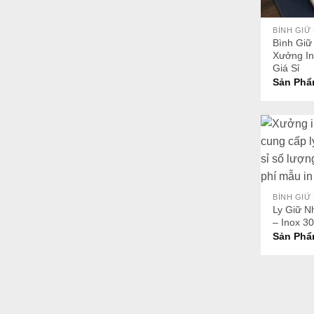
+
BÌNH GIỮ
Bình Giữ
Xưởng In
Giá Sỉ
Sản Phẩ
+
BÌNH GIỮ
Ly Giữ N
– Inox 3
Sản Phẩ