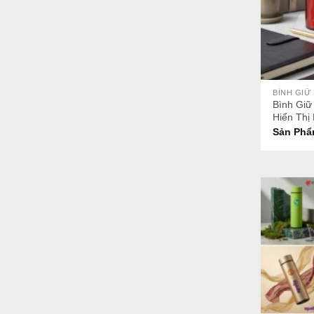
+
BÌNH GIỮ
Bình Giữ
Hiển Thị
Sản Phẩ