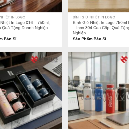
+
 NHIỆT IN LOGO
BÌNH GIỮ NHIỆT IN LOGO
 Nhiệt In Logo 016 – 750ml,
Bình Giữ Nhiệt In Logo 750m
p Quà Tặng Doanh Nghiệp
– Inox 304 Cao Cấp, Quà Tặn
ả
Nghiệp
m Bán Sỉ
Sản Phẩm Bán Sỉ