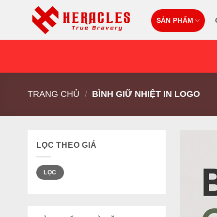
Skip
to
SẢN PHẨM
content
TRANG CHỦ
/
BÌNH GIỮ NHIỆT IN LOGO
LỌC THEO GIÁ
Giá
Giá
LỌC
tối
tối
thiểu
đa