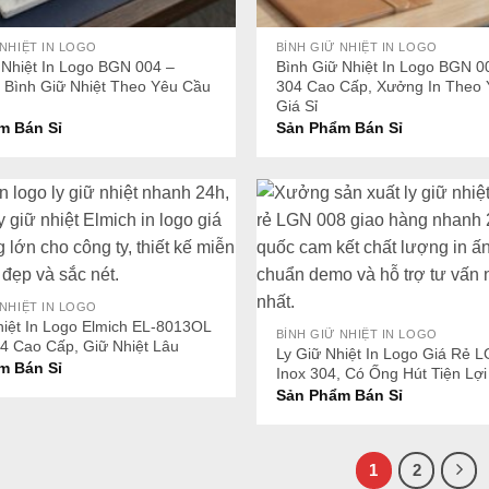
+
 NHIỆT IN LOGO
BÌNH GIỮ NHIỆT IN LOGO
 Nhiệt In Logo BGN 004 –
Bình Giữ Nhiệt In Logo BGN 0
 Bình Giữ Nhiệt Theo Yêu Cầu
304 Cao Cấp, Xưởng In Theo
Giá Sỉ
m Bán Sỉ
Sản Phẩm Bán Sỉ
+
 NHIỆT IN LOGO
hiệt In Logo Elmich EL-8013OL
BÌNH GIỮ NHIỆT IN LOGO
04 Cao Cấp, Giữ Nhiệt Lâu
Ly Giữ Nhiệt In Logo Giá Rẻ 
m Bán Sỉ
Inox 304, Có Ống Hút Tiện Lợi
Sản Phẩm Bán Sỉ
1
2