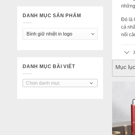
những 
DANH MỤC SẢN PHẨM
Đó là 
cá nhâ
nối cả
DANH MỤC BÀI VIẾT
Mục lụ
DANH
MỤC
BÀI
VIẾT