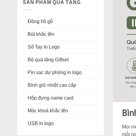
SẢN PHẨM QUÀ TẶNG
Đồng hồ gỗ
Bút khắc tên
Sổ Tay In Logo
Bộ quà tặng Giftset
Pin sạc dự phòng in logo
Bình giữ nhiệt cao cấp
Hộp đựng name card
Móc khoá khắc tên
Bìn
USB In logo
Mọi 
mỗi n