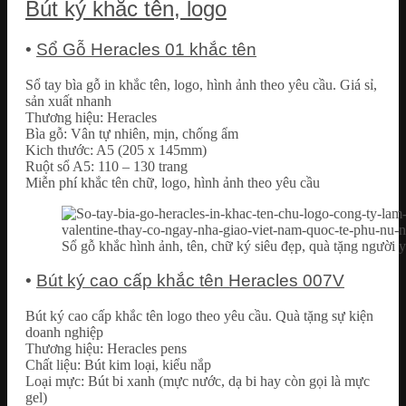
Bút ký khắc tên, logo
•
Sổ Gỗ Heracles 01 khắc tên
Sổ tay bìa gỗ in khắc tên, logo, hình ảnh theo yêu cầu. Giá sỉ,
sản xuất nhanh
Thương hiệu: Heracles
Bìa gỗ: Vân tự nhiên, mịn, chống ẩm
Kich thước: A5 (205 x 145mm)
Ruột sổ A5: 110 – 130 trang
Miễn phí khắc tên chữ, logo, hình ảnh theo yêu cầu
Sổ gỗ khắc hình ảnh, tên, chữ ký siêu đẹp, quà tặng người y
•
Bút ký cao cấp khắc tên Heracles 007V
Bút ký cao cấp khắc tên logo theo yêu cầu. Quà tặng sự kiện
doanh nghiệp
Thương hiệu: Heracles pens
Chất liệu: Bút kim loại, kiểu nắp
Loại mực: Bút bi xanh (mực nước, dạ bi hay còn gọi là mực
gel)