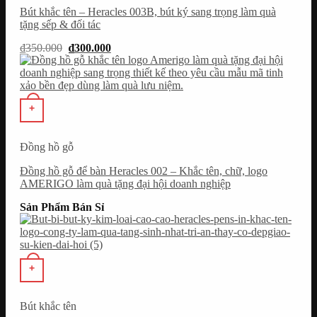
Bút khắc tên – Heracles 003B, bút ký sang trọng làm quà
tặng sếp & đối tác
Giá
Giá
₫
350.000
₫
300.000
gốc
hiện
là:
tại
₫350.000.
là:
₫300.000.
+
Đồng hồ gỗ
Đồng hồ gỗ để bàn Heracles 002 – Khắc tên, chữ, logo
AMERIGO làm quà tặng đại hội doanh nghiệp
Sản Phẩm Bán Sỉ
+
Bút khắc tên