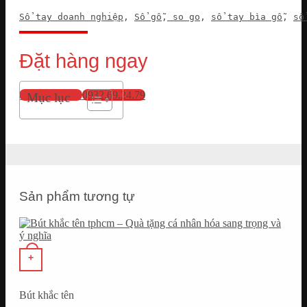
Sổ tay doanh nghiệp
, 
Sổ gỗ
,
 so go
, 
sổ tay bìa gỗ
, 
sổ
Đặt hàng ngay
💬 Nhắn Zalo
0932.69.24.79
Mục lục
Sản phẩm tương tự
+
Bút khắc tên