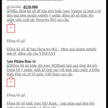
Giá
Giá
₫
230.000
₫
220.000
gốc
hiện
là:
tại
₫230.000.
là:
₫220.000.
+
Đồng hồ gỗ
Đồng hồ gỗ để bàn Heracles 002 – Món quà doanh nghiệp
tinh tế, đẳng cấp của VINFAST
Sản Phẩm Bán Sỉ
+
Đồng hồ gỗ
Đồng hồ gỗ khắc logo HD Bank – giải pháp quà tặng hội
nghị chuyên nghiệp và đẳng cấp