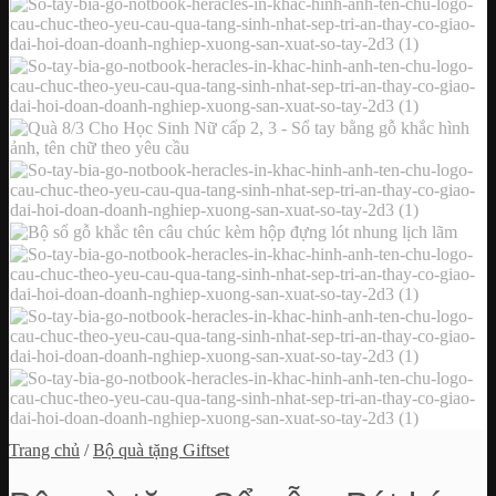
Trang chủ
/
Bộ quà tặng Giftset