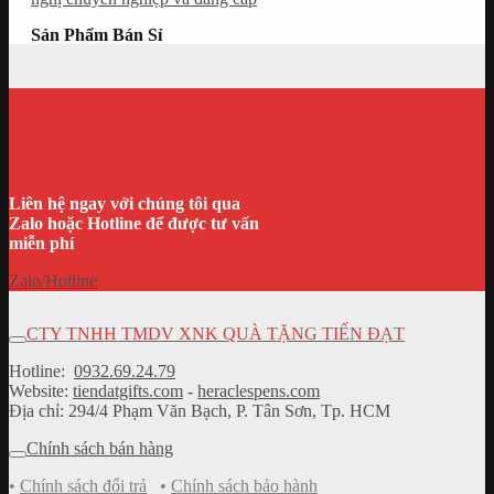
Sản Phẩm Bán Sỉ
Liên hệ ngay với chúng tôi qua
Zalo hoặc Hotline để được tư vấn
miễn phí
Zalo/Hotline
CTY TNHH TMDV XNK QUÀ TẶNG TIẾN ĐẠT
Hotline:
0932.69.24.79
Website:
tiendatgifts.com
-
heraclespens.com
Địa chỉ: 294/4 Phạm Văn Bạch, P. Tân Sơn, Tp. HCM
Chính sách bán hàng
•
Chính sách đổi trả
•
Chính sách bảo hành