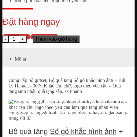
Miễn phí khắc tên, logo theo yêu cầu
Đặt hàng ngay
💬 Nhắn Zalo
0932.69.24.79
Bộ quà tặng Sổ gỗ + Bút ký Heracles 007v Khắc tên, chữ, hình ảnh th
Thêm vào giỏ hàng
Mô tả
Cung cấp bộ giftset, Bộ quà tặng Sổ gỗ khắc hình ảnh + Bút
ký Heracles 007v Khắc tên, chữ, logo theo yêu cầu – Quà
tặng sinh nhật, quà tặng sếp. sx nhanh
Bộ quà tặng
Sổ gỗ khắc hình ảnh
+