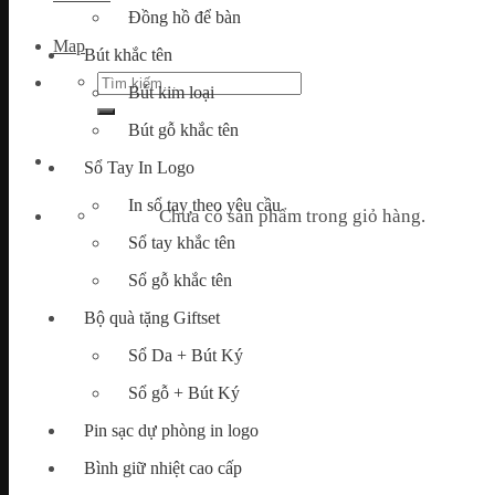
Đồng hồ để bàn
Map
Bút khắc tên
Tìm
Bút kim loại
kiếm:
Bút gỗ khắc tên
Sổ Tay In Logo
In sổ tay theo yêu cầu
Chưa có sản phẩm trong giỏ hàng.
Sổ tay khắc tên
Sổ gỗ khắc tên
Bộ quà tặng Giftset
Sổ Da + Bút Ký
Sổ gỗ + Bút Ký
Pin sạc dự phòng in logo
Bình giữ nhiệt cao cấp