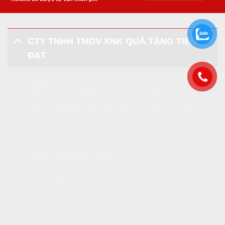
CTY TNHH TMDV XNK QUÀ TẶNG TIẾN
ĐẠT
Hotline:
0932.69.24.79
Website:
tiendatgifts.com
-
heraclespens.com
Địa chỉ: 294/4 Phạm Văn Bạch, P. Tân Sơn, Tp.
HCM
Chính sách bán hàng
Theo dõi chúng tôi
Danh mục quà tặng