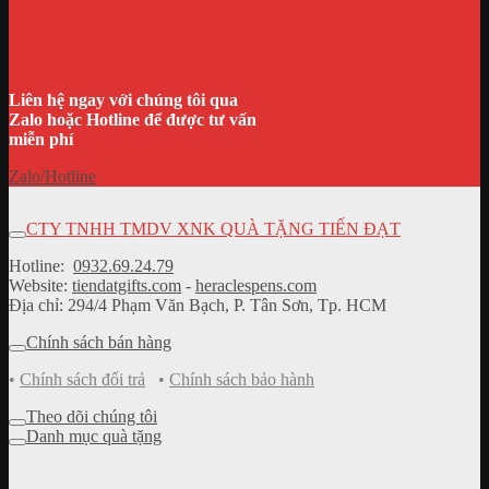
Liên hệ ngay với chúng tôi qua
Zalo hoặc Hotline để được tư vấn
miễn phí
Zalo/Hotline
CTY TNHH TMDV XNK QUÀ TẶNG TIẾN ĐẠT
Hotline:
0932.69.24.79
Website:
tiendatgifts.com
-
heraclespens.com
Địa chỉ: 294/4 Phạm Văn Bạch, P. Tân Sơn, Tp. HCM
Chính sách bán hàng
•
Chính sách đổi trả
•
Chính sách bảo hành
Theo dõi chúng tôi
Danh mục quà tặng