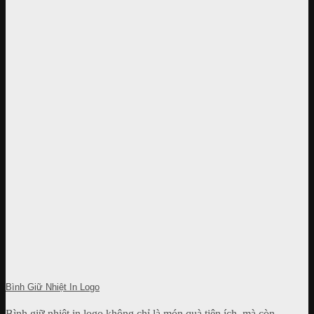
Bình Giữ Nhiệt In Logo
Bình giữ nhiệt in logo không chỉ là món quà tiện ích, mà còn