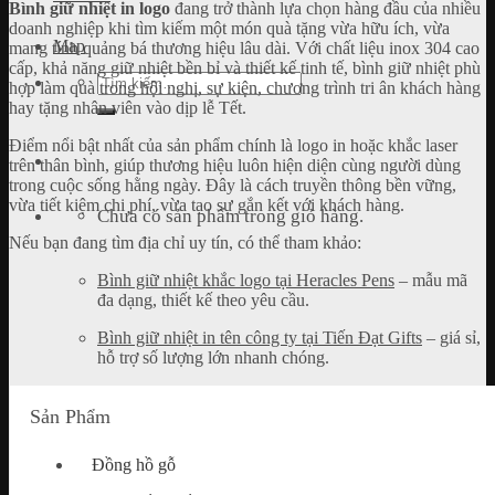
Bình giữ nhiệt in logo
đang trở thành lựa chọn hàng đầu của nhiều
doanh nghiệp khi tìm kiếm một món quà tặng vừa hữu ích, vừa
Map
mang tính quảng bá thương hiệu lâu dài. Với chất liệu inox 304 cao
cấp, khả năng giữ nhiệt bền bỉ và thiết kế tinh tế, bình giữ nhiệt phù
Tìm
hợp làm quà trong hội nghị, sự kiện, chương trình tri ân khách hàng
kiếm:
hay tặng nhân viên vào dịp lễ Tết.
Điểm nổi bật nhất của sản phẩm chính là logo in hoặc khắc laser
trên thân bình, giúp thương hiệu luôn hiện diện cùng người dùng
trong cuộc sống hằng ngày. Đây là cách truyền thông bền vững,
vừa tiết kiệm chi phí, vừa tạo sự gắn kết với khách hàng.
Chưa có sản phẩm trong giỏ hàng.
Nếu bạn đang tìm địa chỉ uy tín, có thể tham khảo:
Bình giữ nhiệt khắc logo tại Heracles Pens
– mẫu mã
đa dạng, thiết kế theo yêu cầu.
Bình giữ nhiệt in tên công ty tại Tiến Đạt Gifts
– giá sỉ,
hỗ trợ số lượng lớn nhanh chóng.
Sản Phẩm
Đồng hồ gỗ