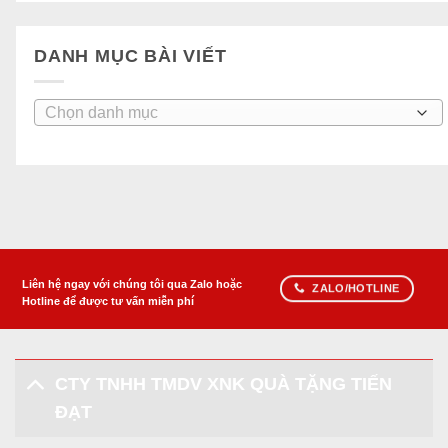
DANH MỤC BÀI VIẾT
Danh
mục
bài
viết
Liên hệ ngay với chúng tôi qua Zalo hoặc
ZALO/HOTLINE
Hotline để được tư vấn miễn phí
CTY TNHH TMDV XNK QUÀ TẶNG TIẾN
ĐẠT