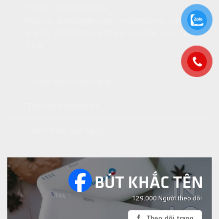
Hotline:
0932.69.24.79
Website:
tiendatgifts.com
-
heraclespens.com
Địa chỉ: 294/4 Phạm Văn Bạch, P. Tân Sơn, Tp.
HCM
Chính sách bán hàng
Theo dõi chúng tôi
Danh mục quà tặng
129.000 Người theo dõi
Theo dõi trang