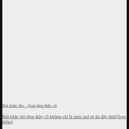
Bút khắc tên – Quà tặng thầy cô
Bút khắc tên tặng thầy cô không chỉ là món quà tri ân đầy tinh[Xem
thêm]