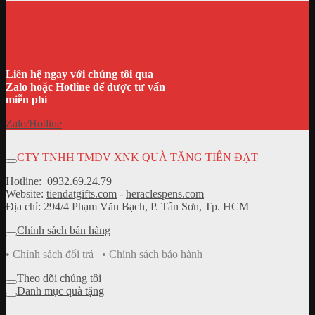
Liên hệ ngay với chúng tôi qua
Zalo hoặc Hotline để được tư vấn
miễn phí
Zalo/Hotline
CTY TNHH TMDV XNK QUÀ TẶNG TIẾN ĐẠT
Hotline:
0932.69.24.79
Website:
tiendatgifts.com
-
heraclespens.com
Địa chỉ: 294/4 Phạm Văn Bạch, P. Tân Sơn, Tp. HCM
Chính sách bán hàng
•
Chính sách đổi trả
•
Chính sách bảo hành
Theo dõi chúng tôi
Danh mục quà tặng