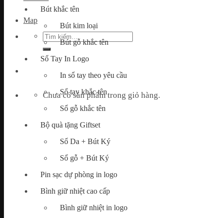
Bút khắc tên
Map
Bút kim loại
Tìm
Bút gỗ khắc tên
kiếm:
Sổ Tay In Logo
In sổ tay theo yêu cầu
Sổ tay khắc tên
Chưa có sản phẩm trong giỏ hàng.
Sổ gỗ khắc tên
Bộ quà tặng Giftset
Sổ Da + Bút Ký
Sổ gỗ + Bút Ký
Pin sạc dự phòng in logo
Bình giữ nhiệt cao cấp
Bình giữ nhiệt in logo