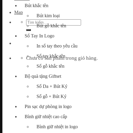
Bút khắc tên
Map
Bút kim loại
Tìm
Bút gỗ khắc tên
kiếm:
Sổ Tay In Logo
In sổ tay theo yêu cầu
Sổ tay khắc tên
Chưa có sản phẩm trong giỏ hàng.
Sổ gỗ khắc tên
Bộ quà tặng Giftset
Sổ Da + Bút Ký
Sổ gỗ + Bút Ký
Pin sạc dự phòng in logo
Bình giữ nhiệt cao cấp
Bình giữ nhiệt in logo