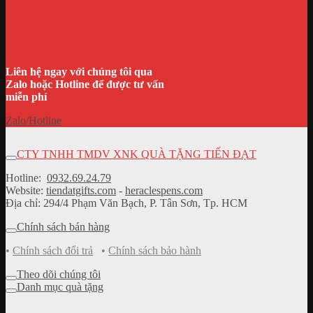
Liên hệ ngay với chúng tôi qua
Zalo hoặc Hotline để được tư vấn
miễn phí
Zalo/Hotline
CTY TNHH TMDV XNK QUÀ TẶNG TIẾN ĐẠT
Hotline:
0932.69.24.79
Website:
tiendatgifts.com
-
heraclespens.com
Địa chỉ: 294/4 Phạm Văn Bạch, P. Tân Sơn, Tp. HCM
Chính sách bán hàng
•
Chính sách đổi trả
•
Chính sách bảo hành
Theo dõi chúng tôi
Danh mục quà tặng