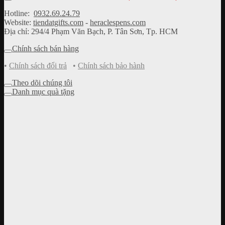
Hotline:
0932.69.24.79
Website:
tiendatgifts.com
-
heraclespens.com
Địa chỉ: 294/4 Phạm Văn Bạch, P. Tân Sơn, Tp. HCM
Chính sách bán hàng
•
Chính sách đổi trả
•
Chính sách bảo hành
Theo dõi chúng tôi
Danh mục quà tặng