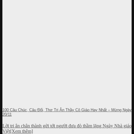
100 Câu Chúc, Câu Đối, Thơ Tri Ân Thầy Cô Giáo Hay Nhất – Mừng Ngày
20/11
Lời tri ân chân thành gửi tới người đưa đò thầm lặng Ngày Nhà giáo
Việt[Xem thêm]