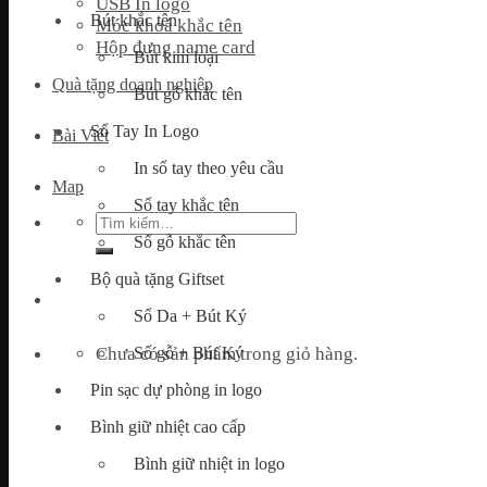
USB In logo
Bút khắc tên
Móc khoá khắc tên
Hộp đựng name card
Bút kim loại
Quà tặng doanh nghiệp
Bút gỗ khắc tên
Sổ Tay In Logo
Bài Viết
In sổ tay theo yêu cầu
Map
Sổ tay khắc tên
Tìm
kiếm:
Sổ gỗ khắc tên
Bộ quà tặng Giftset
Sổ Da + Bút Ký
Chưa có sản phẩm trong giỏ hàng.
Sổ gỗ + Bút Ký
Pin sạc dự phòng in logo
Bình giữ nhiệt cao cấp
Bình giữ nhiệt in logo