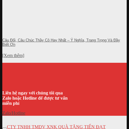
Câu Đối, Câu Chúc Thầy Cô Hay Nhất – Ý Nghĩa, Trang Trọng Và Đầy
Biết Ơn
[Xem thêm]
Liên hệ ngay với chúng tôi qua
Zalo hoặc Hotline để được tư vấn
miễn phí
Zalo/Hotline
CTY TNHH TMDV XNK QUÀ TẶNG TIẾN ĐẠT