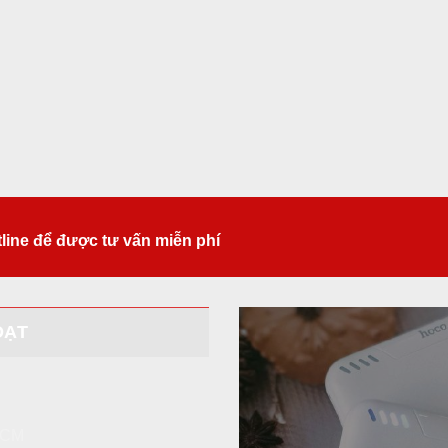
tline để được tư vấn miễn phí
ĐẠT
 HCM