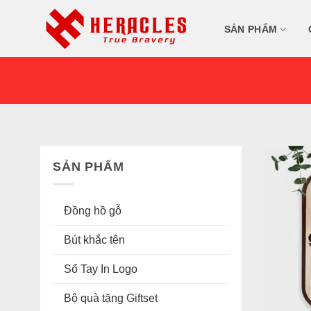
Skip
to
SẢN PHẨM
content
SẢN PHẨM
Đồng hồ gỗ
Bút khắc tên
Sổ Tay In Logo
Bộ quà tặng Giftset