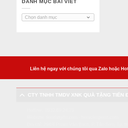
DANH MỤC BÀI VIẾT
Danh
mục
bài
viết
Liên hệ ngay với chúng tôi qua Zalo hoặc Ho
CTY TNHH TMDV XNK QUÀ TẶNG TIẾN 
Hotline:
0932.69.24.79
Website:
tiendatgifts.com
-
heraclespens.com
Địa chỉ: 294/4 Phạm Văn Bạch, P. Tân Sơn, Tp.