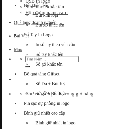
USB In logo
Bút khắc tên
Móc khoá khắc tên
Hộp đựng name card
Bút kim loại
Quà tặng doanh nghiệp
Bút gỗ khắc tên
Sổ Tay In Logo
Bài Viết
In sổ tay theo yêu cầu
Map
Sổ tay khắc tên
Tìm
kiếm:
Sổ gỗ khắc tên
Bộ quà tặng Giftset
Sổ Da + Bút Ký
Chưa có sản phẩm trong giỏ hàng.
Sổ gỗ + Bút Ký
Pin sạc dự phòng in logo
Bình giữ nhiệt cao cấp
Bình giữ nhiệt in logo