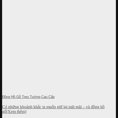
Đồng Hồ Gỗ Treo Tường Cao Cấp
Có những khoảnh khắc ta muốn giữ lại mãi mãi – và đồng hồ
gỗ[Xem thêm]