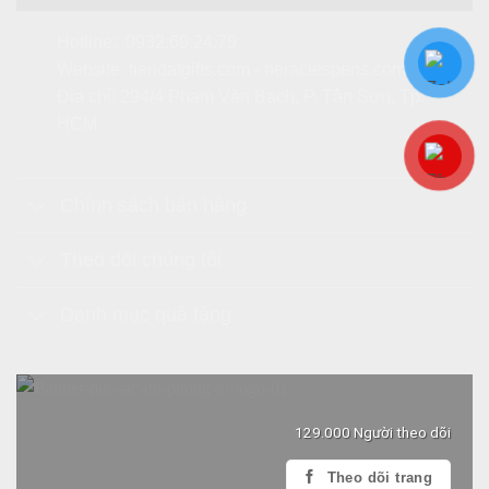
Hotline:
0932.69.24.79
Website:
tiendatgifts.com
-
heraclespens.com
Địa chỉ: 294/4 Phạm Văn Bạch, P. Tân Sơn, Tp.
HCM
Chính sách bán hàng
Theo dõi chúng tôi
Danh mục quà tặng
129.000 Người theo dõi
Theo dõi trang