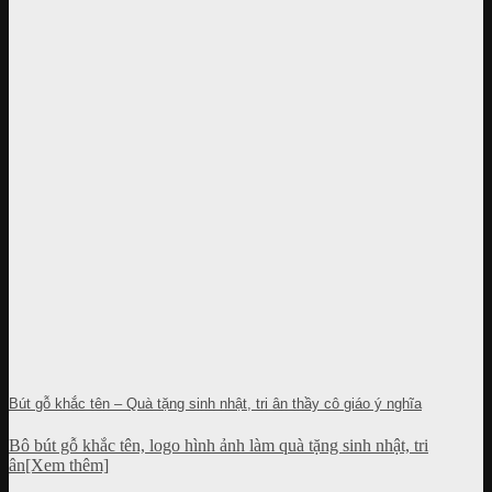
Bút gỗ khắc tên – Quà tặng sinh nhật, tri ân thầy cô giáo ý nghĩa
Bô bút gỗ khắc tên, logo hình ảnh làm quà tặng sinh nhật, tri
ân[Xem thêm]