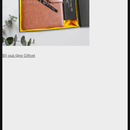
Bộ quà tặng Giftset