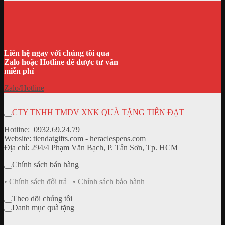
Liên hệ ngay với chúng tôi qua
Zalo hoặc Hotline để được tư vấn
miễn phí
Zalo/Hotline
CTY TNHH TMDV XNK QUÀ TẶNG TIẾN ĐẠT
Hotline:
0932.69.24.79
Website:
tiendatgifts.com
-
heraclespens.com
Địa chỉ: 294/4 Phạm Văn Bạch, P. Tân Sơn, Tp. HCM
Chính sách bán hàng
•
Chính sách đổi trả
•
Chính sách bảo hành
Theo dõi chúng tôi
Danh mục quà tặng