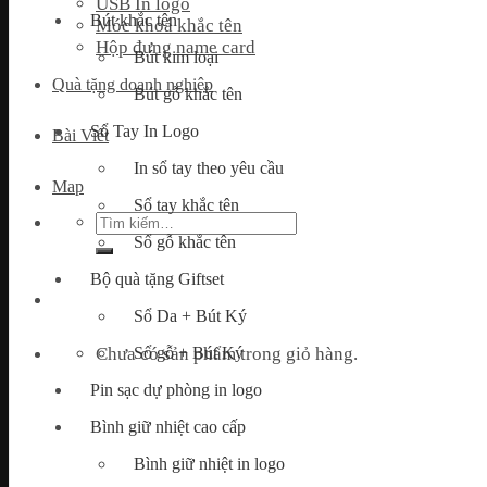
USB In logo
Bút khắc tên
Móc khoá khắc tên
Hộp đựng name card
Bút kim loại
Quà tặng doanh nghiệp
Bút gỗ khắc tên
Sổ Tay In Logo
Bài Viết
In sổ tay theo yêu cầu
Map
Sổ tay khắc tên
Tìm
kiếm:
Sổ gỗ khắc tên
Bộ quà tặng Giftset
Sổ Da + Bút Ký
Chưa có sản phẩm trong giỏ hàng.
Sổ gỗ + Bút Ký
Pin sạc dự phòng in logo
Bình giữ nhiệt cao cấp
Bình giữ nhiệt in logo