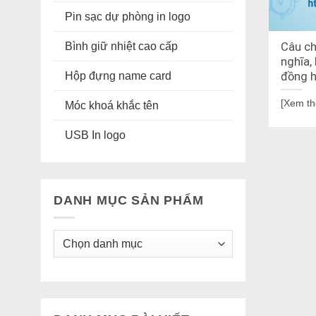
Pin sạc dự phòng in logo
Bình giữ nhiệt cao cấp
Câu ch
nghĩa, 
Hộp đựng name card
đồng h
[Xem t
Móc khoá khắc tên
USB In logo
DANH MỤC SẢN PHẨM