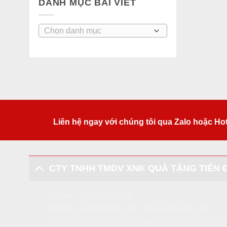
DANH MỤC BÀI VIẾT
Danh
mục
bài
viết
Liên hệ ngay với chúng tôi qua Zalo hoặc Ho
CTY TNHH TMDV XNK QUÀ TẶNG TIẾN 
Hotline:
0932.69.24.79
Website:
tiendatgifts.com
-
heraclespens.com
Địa chỉ: 294/4 Phạm Văn Bạch, P. Tân Sơn, Tp.