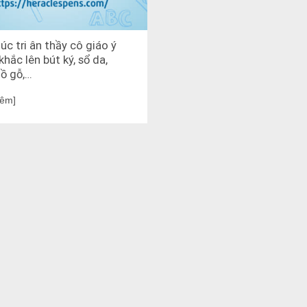
úc tri ân thầy cô giáo ý
khắc lên bút ký, sổ da,
ồ gỗ,…
hêm]