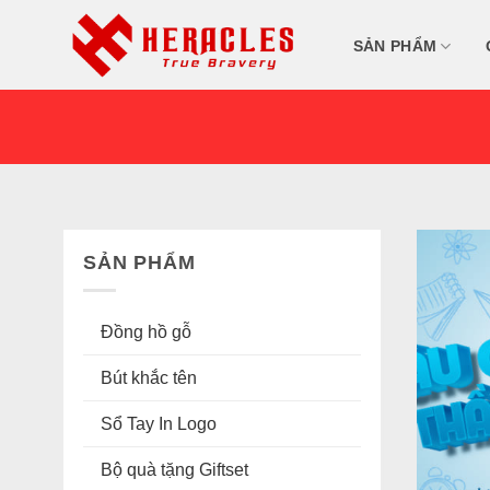
Skip
to
SẢN PHẨM
content
SẢN PHẨM
Đồng hồ gỗ
Bút khắc tên
Sổ Tay In Logo
Bộ quà tặng Giftset