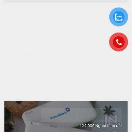
Hotline:
0932.69.24.79
Website:
tiendatgifts.com
-
heraclespens.com
Địa chỉ: 294/4 Phạm Văn Bạch, P. Tân Sơn, Tp.
HCM
Chính sách bán hàng
Theo dõi chúng tôi
Danh mục quà tặng
129.000 Người theo dõi