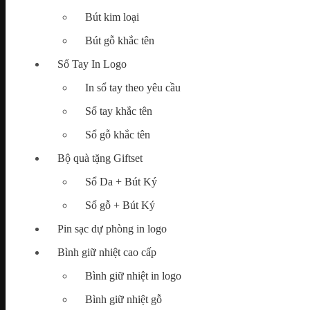
Bút kim loại
Map
Bút gỗ khắc tên
Tìm
kiếm:
Sổ Tay In Logo
In sổ tay theo yêu cầu
Sổ tay khắc tên
Chưa có sản phẩm trong giỏ hàng.
Sổ gỗ khắc tên
Bộ quà tặng Giftset
Sổ Da + Bút Ký
Sổ gỗ + Bút Ký
Pin sạc dự phòng in logo
Bình giữ nhiệt cao cấp
Bình giữ nhiệt in logo
Bình giữ nhiệt gỗ