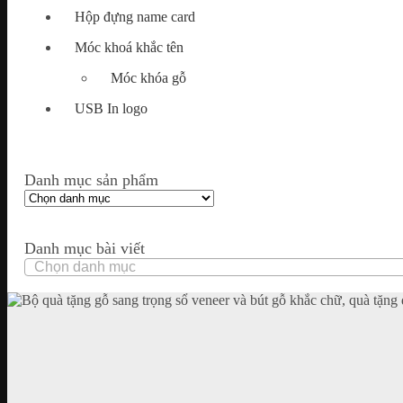
Hộp đựng name card
Móc khoá khắc tên
Móc khóa gỗ
USB In logo
Danh mục sản phẩm
Danh mục bài viết
Danh
mục
bài
viết