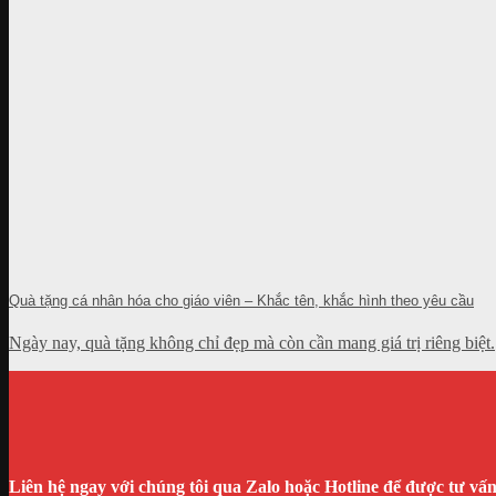
Quà tặng cá nhân hóa cho giáo viên – Khắc tên, khắc hình theo yêu cầu
Ngày nay, quà tặng không chỉ đẹp mà còn cần mang giá trị riêng biệ
Liên hệ ngay với chúng tôi qua Zalo hoặc Hotline để được tư vấ