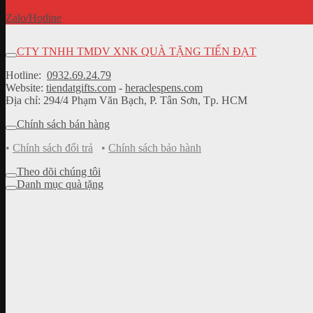
Zalo/Hotline
CTY TNHH TMDV XNK QUÀ TẶNG TIẾN ĐẠT
Hotline:
0932.69.24.79
Website:
tiendatgifts.com
-
heraclespens.com
Địa chỉ: 294/4 Phạm Văn Bạch, P. Tân Sơn, Tp. HCM
Chính sách bán hàng
•
Chính sách đổi trả
•
Chính sách bảo hành
Theo dõi chúng tôi
Danh mục quà tặng