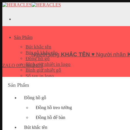
Skip
to
content
Sản Phẩm
Bút khắc tên
Bút gỗ khắc tên
Người tặng
KHẮC TÊN
♥ Người nhận
Đồng hồ gỗ
Bình giữ nhiệt in logo
ZALO
0932.69.24.79
Bình giữ nhiệt gỗ
Sổ tay in logo
Bộ quà tặng Giftset
Sản Phẩm
Pin sạc dự phòng in logo
USB In logo
Đồng hồ gỗ
Móc khoá khắc tên
Hộp đựng name card
Đồng hồ treo tường
Quà tặng doanh nghiệp
Đồng hồ để bàn
Bút khắc tên
Bài Viết