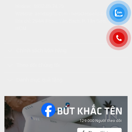
Hotline:
0932.69.24.79
Website:
tiendatgifts.com
-
heraclespens.com
Địa chỉ: 294/4 Phạm Văn Bạch, P. Tân Sơn, Tp.
HCM
Chính sách bán hàng
Theo dõi chúng tôi
Danh mục quà tặng
129.000 Người theo dõi