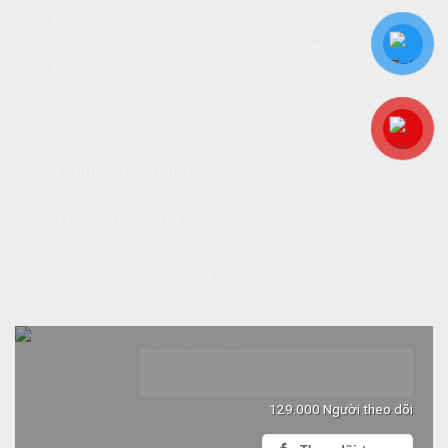
Hotline:
0932.69.24.79
Website:
tiendatgifts.com
-
heraclespens.com
Địa chỉ: 294/4 Phạm Văn Bạch, P. Tân Sơn, Tp.
HCM
Chính sách bán hàng
Theo dõi chúng tôi
Danh mục quà tặng
129.000 Người theo dõi