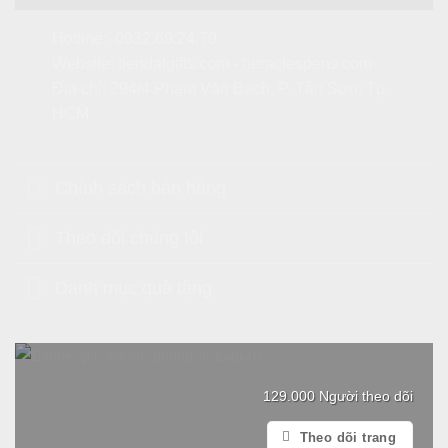
Hotline:
0932.69.24.79
Website:
tiendatgifts.com
-
heraclespens.com
Địa chỉ: 294/4 Phạm Văn Bạch, P. Tân Sơn, Tp.
HCM
Chính sách bán hàng
Theo dõi chúng tôi
Danh mục quà tặng
129.000 Người theo dõi
Theo dõi trang