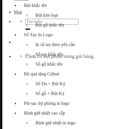
Bút khắc tên
Map
Bút kim loại
Tìm
Bút gỗ khắc tên
kiếm:
Sổ Tay In Logo
In sổ tay theo yêu cầu
Sổ tay khắc tên
Chưa có sản phẩm trong giỏ hàng.
Sổ gỗ khắc tên
Bộ quà tặng Giftset
Sổ Da + Bút Ký
Sổ gỗ + Bút Ký
Pin sạc dự phòng in logo
Bình giữ nhiệt cao cấp
Bình giữ nhiệt in logo