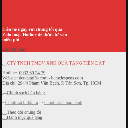
Liên hệ ngay với chúng tôi qua
Zalo hoặc Hotline để được tư vấn
miễn phí
Zalo/Hotline
CTY TNHH TMDV XNK QUÀ TẶNG TIẾN ĐẠT
Hotline:
0932.69.24.79
Website:
tiendatgifts.com
-
heraclespens.com
Địa chỉ: 294/4 Phạm Văn Bạch, P. Tân Sơn, Tp. HCM
Chính sách bán hàng
•
Chính sách đổi trả
•
Chính sách bảo hành
Theo dõi chúng tôi
Danh mục quà tặng