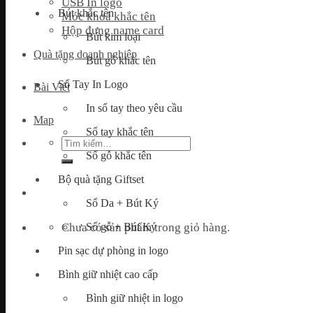
USB In logo
Bút khắc tên
Móc khoá khắc tên
Hộp đựng name card
Bút kim loại
Quà tặng doanh nghiệp
Bút gỗ khắc tên
Sổ Tay In Logo
Bài Viết
In sổ tay theo yêu cầu
Map
Sổ tay khắc tên
Tìm
kiếm:
Sổ gỗ khắc tên
Bộ quà tặng Giftset
Sổ Da + Bút Ký
Chưa có sản phẩm trong giỏ hàng.
Sổ gỗ + Bút Ký
Pin sạc dự phòng in logo
Bình giữ nhiệt cao cấp
Bình giữ nhiệt in logo