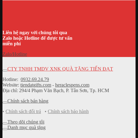
Liên hệ ngay với chúng tôi qua
Zalo hoặc Hotline để được tư vấn
miễn phí
Zalo/Hotline
CTY TNHH TMDV XNK QUÀ TẶNG TIẾN ĐẠT
Hotline:
0932.69.24.79
Website:
tiendatgifts.com
-
heraclespens.com
Địa chỉ: 294/4 Phạm Văn Bạch, P. Tân Sơn, Tp. HCM
Chính sách bán hàng
•
Chính sách đổi trả
•
Chính sách bảo hành
Theo dõi chúng tôi
Danh mục quà tặng