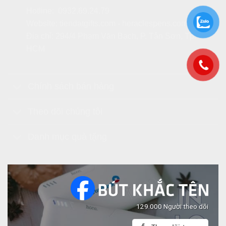
Hotline:
0932.69.24.79
Website:
tiendatgifts.com
-
heraclespens.com
Địa chỉ: 294/4 Phạm Văn Bạch, P. Tân Sơn, Tp.
HCM
Chính sách bán hàng
Theo dõi chúng tôi
Danh mục quà tặng
129.000 Người theo dõi