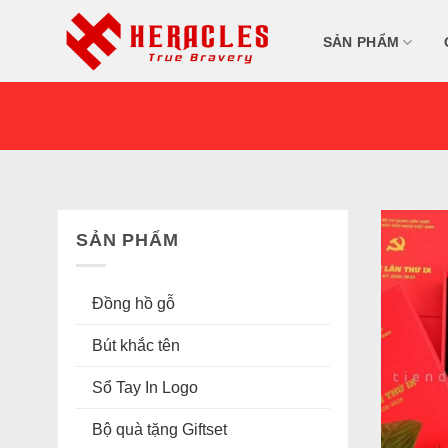
Skip
to
SẢN PHẨM
content
SẢN PHẨM
Đồng hồ gỗ
Bút khắc tên
Sổ Tay In Logo
Bộ quà tặng Giftset