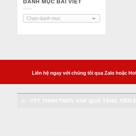
DANH MỤC BÀI VIẾT
Danh
mục
bài
viết
Liên hệ ngay với chúng tôi qua Zalo hoặc Ho
CTY TNHH TMDV XNK QUÀ TẶNG TIẾN 
Hotline:
0932.69.24.79
Website:
tiendatgifts.com
-
heraclespens.com
Địa chỉ: 294/4 Phạm Văn Bạch, P. Tân Sơn, Tp.