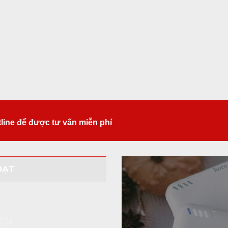
tline để được tư vấn miễn phí
ĐẠT
 HCM