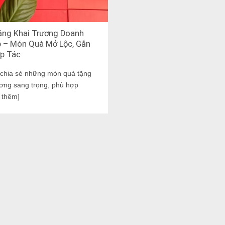
ng Khai Trương Doanh
 – Món Quà Mở Lộc, Gắn
p Tác
t chia sẻ những món quà tặng
ương sang trọng, phù hợp
 thêm]