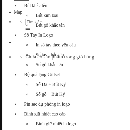
Bút khắc tên
Map
Bút kim loại
Tìm
Bút gỗ khắc tên
kiếm:
Sổ Tay In Logo
In sổ tay theo yêu cầu
Sổ tay khắc tên
Chưa có sản phẩm trong giỏ hàng.
Sổ gỗ khắc tên
Bộ quà tặng Giftset
Sổ Da + Bút Ký
Sổ gỗ + Bút Ký
Pin sạc dự phòng in logo
Bình giữ nhiệt cao cấp
Bình giữ nhiệt in logo