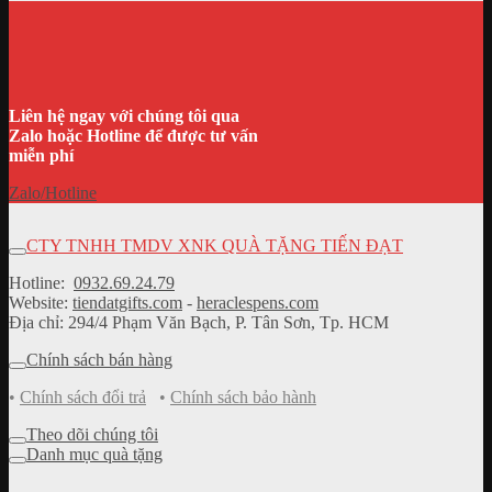
Liên hệ ngay với chúng tôi qua
Zalo hoặc Hotline để được tư vấn
miễn phí
Zalo/Hotline
CTY TNHH TMDV XNK QUÀ TẶNG TIẾN ĐẠT
Hotline:
0932.69.24.79
Website:
tiendatgifts.com
-
heraclespens.com
Địa chỉ: 294/4 Phạm Văn Bạch, P. Tân Sơn, Tp. HCM
Chính sách bán hàng
•
Chính sách đổi trả
•
Chính sách bảo hành
Theo dõi chúng tôi
Danh mục quà tặng