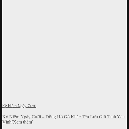
Kỷ Niệm Ngày Cưới
Kỷ Niệm Ngày Cưới – Đồng Hồ Gỗ Khắc Tên Lưu Giữ Tình Yêu
Vĩnh[Xem thêm]