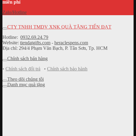
miễn phí
Zalo/Hotline
CTY TNHH TMDV XNK QUÀ TẶNG TIẾN ĐẠT
Hotline:
0932.69.24.79
Website:
tiendatgifts.com
-
heraclespens.com
Địa chỉ: 294/4 Phạm Văn Bạch, P. Tân Sơn, Tp. HCM
Chính sách bán hàng
•
Chính sách đổi trả
•
Chính sách bảo hành
Theo dõi chúng tôi
Danh mục quà tặng