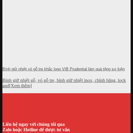
Bình giữ nhiệt vỏ gỗ tre khắc logo VIB Prudential làm quà tặng sự kiện
Bình giữ nhiệt gỗ, vỏ gỗ tre, bình giữ nhiệt inox, chính hãng, lock
and[Xem thêm]
Liên hệ ngay với chúng tôi qua
Zalo hoặc Hotline để được tư vấn