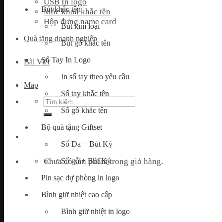
USB In logo
Bút khắc tên
Móc khoá khắc tên
Hộp đựng name card
Bút kim loại
Quà tặng doanh nghiệp
Bút gỗ khắc tên
Sổ Tay In Logo
Bài Viết
In sổ tay theo yêu cầu
Map
Sổ tay khắc tên
Tìm
kiếm:
Sổ gỗ khắc tên
Bộ quà tặng Giftset
Sổ Da + Bút Ký
Chưa có sản phẩm trong giỏ hàng.
Sổ gỗ + Bút Ký
Pin sạc dự phòng in logo
Bình giữ nhiệt cao cấp
Bình giữ nhiệt in logo