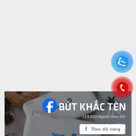
Website:
tiendatgifts.com
-
heraclespens.com
Địa chỉ: 294/4 Phạm Văn Bạch, P. Tân Sơn, Tp.
HCM
Chính sách bán hàng
Theo dõi chúng tôi
Danh mục quà tặng
129.000 Người theo dõi
Theo dõi trang