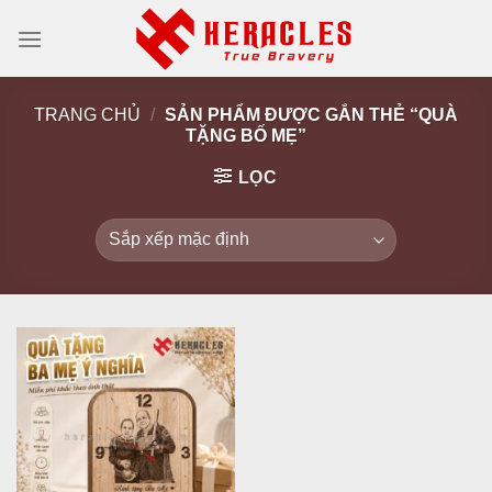
Skip
to
content
TRANG CHỦ
/
SẢN PHẨM ĐƯỢC GẮN THẺ “QUÀ
TẶNG BỐ MẸ”
LỌC