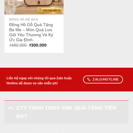
ĐỒNG HỒ ĐỂ BÀN
Đồng Hồ Gỗ Quà Tặng
Ba Mẹ – Món Quà Lưu
Giữ Yêu Thương Và Ký
Ức Gia Đình
Giá
Giá
₫
480.000
₫
300.000
gốc
hiện
là:
tại
₫480.000.
là:
₫300.000.
Liên hệ ngay với chúng tôi qua Zalo hoặc
ZALO/HOTLINE
Hotline để được tư vấn miễn phí
CTY TNHH TMDV XNK QUÀ TẶNG TIẾN
ĐẠT
Hotline:
0932.69.24.79