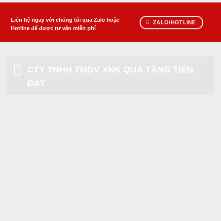
Liên hệ ngay với chúng tôi qua Zalo hoặc
ZALO/HOTLINE
Hotline để được tư vấn miễn phí
CTY TNHH TMDV XNK QUÀ TẶNG TIẾN
ĐẠT
Hotline:
0932.69.24.79
Website:
tiendatgifts.com
-
heraclespens.com
Địa chỉ: 294/4 Phạm Văn Bạch, P. Tân Sơn, Tp.
HCM
Chính sách bán hàng
Theo dõi chúng tôi