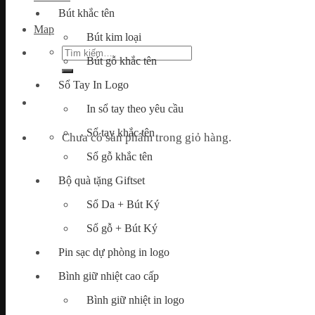
Bút khắc tên
Map
Bút kim loại
Tìm
Bút gỗ khắc tên
kiếm:
Sổ Tay In Logo
In sổ tay theo yêu cầu
Sổ tay khắc tên
Chưa có sản phẩm trong giỏ hàng.
Sổ gỗ khắc tên
Bộ quà tặng Giftset
Sổ Da + Bút Ký
Sổ gỗ + Bút Ký
Pin sạc dự phòng in logo
Bình giữ nhiệt cao cấp
Bình giữ nhiệt in logo