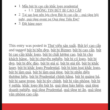
Mẫu bút bi cao cấp khắc logo prudential
THÔNG TIN BÚT BI CAO CẤP
Tại sao bạn nên lựa chọn Bút bi cao cấp – quà tặng hội
nghị, quà tặng event tại Quà tặng Tiến Đạt?
Đặt hàng ngay
This entry was posted in
Thư viện sản xuất
,
Bút ký cao cấp
and tagged
bút bi bền đẹp
,
bút bi Bizner
,
bút bi cao cấp
,
bút
bi cao cấp khắc logo
,
bút bi chất lượng cao
,
bút bi cho
khách hàng.
,
bút bi chuyên nghiệp
,
bút bi có logo
,
bút bi
đẹp
,
bút bi độc đáo
,
bút bi giá sỉ
,
bút bi giá tốt
,
bút bi khắc
laser
,
bút bi khắc logo Prudential
,
bút bi kim loại khắc logo
,
bút bi làm quà
,
bút bi làm quà tặng
,
bút bi nhận diện
thương hiệu
,
bút bi Prudential chính hãng
,
bút bi quảng bá
,
bút bi sang trọng
,
bút bi tùy chỉnh
,
bút bi văn phòng
,
bút bi
ý nghĩa
,
khắc logo lên bút bi
,
quà tặng bảo hiểm
,
quà tặng
doanh nghiệp
,
quà tặng Prudential
,
quà tặng tri ân
,
quà tặng
văn phòng cao cấp
.