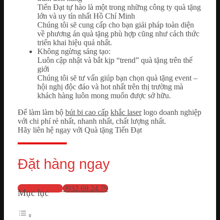
Tiến Đạt tự hào là một trong những công ty quà tặng
lớn và uy tín nhất Hồ Chí Minh
Chúng tôi sẽ cung cấp cho bạn giải pháp toàn diện
về phương án quà tặng phù hợp cũng như cách thức
triển khai hiệu quả nhất.
Không ngừng sáng tạo:
Luôn cập nhật và bắt kịp “trend” quà tặng trên thế
giới
Chúng tôi sẽ tư vấn giúp bạn chọn quà tặng event –
hội nghị độc đáo và hot nhất trên thị trường mà
khách hàng luôn mong muốn được sở hữu.
Để làm làm bộ
bút bi cao cấp
khắc laser
logo doanh nghiệp
với chi phí rẻ nhất, nhanh nhất, chất lượng nhất.
Hãy liên hệ ngay với Quà tặng Tiến Đạt
Đặt hàng ngay
💬 Nhắn Zalo
0932.69.24.79
Mục lục