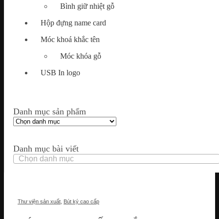
Bình giữ nhiệt gỗ
Hộp đựng name card
Móc khoá khắc tên
Móc khóa gỗ
USB In logo
Danh mục sản phẩm
Danh mục bài viết
Danh
mục
bài
viết
Thư viện sản xuất
,
Bút ký cao cấp