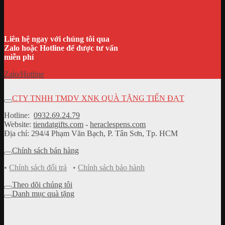
Liên hệ ngay với chúng tôi qua
Zalo hoặc Hotline để được tư vấn
miễn phí
Zalo/Hotline
CTY TNHH TMDV XNK QUÀ TẶNG TIẾN ĐẠT
Hotline:
0932.69.24.79
Website:
tiendatgifts.com
-
heraclespens.com
Địa chỉ: 294/4 Phạm Văn Bạch, P. Tân Sơn, Tp. HCM
Chính sách bán hàng
•
Chính sách đổi trả
•
Chính sách bảo hành
Theo dõi chúng tôi
Danh mục quà tặng