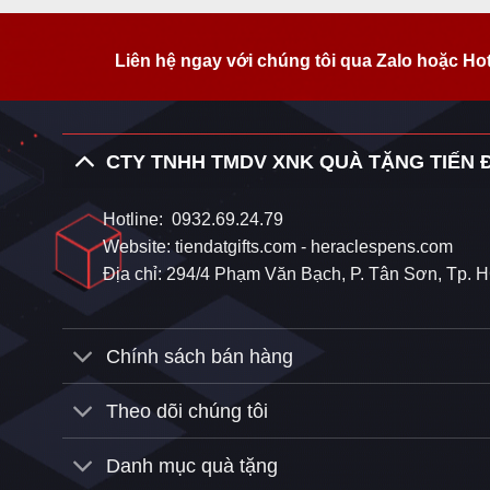
Liên hệ ngay với chúng tôi qua Zalo hoặc Ho
CTY TNHH TMDV XNK QUÀ TẶNG TIẾN 
Hotline:
0932.69.24.79
Website:
tiendatgifts.com
-
heraclespens.com
Địa chỉ: 294/4 Phạm Văn Bạch, P. Tân Sơn, Tp.
Chính sách bán hàng
Theo dõi chúng tôi
Danh mục quà tặng