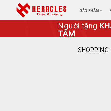
Skip
to
SẢN PHẨM
content
Người tặng
KH
TÂM
SHOPPING