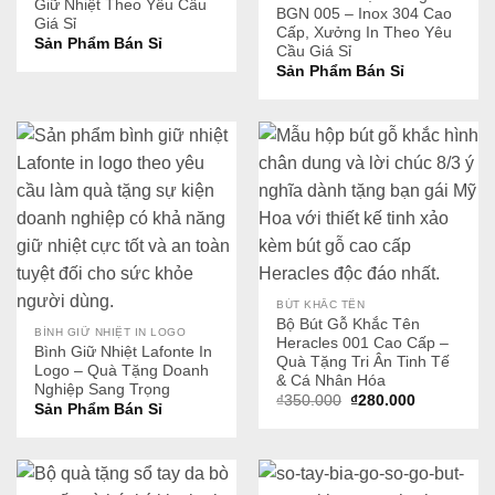
Giữ Nhiệt Theo Yêu Cầu
BGN 005 – Inox 304 Cao
Giá Sỉ
Cấp, Xưởng In Theo Yêu
Sản Phẩm Bán Sỉ
Cầu Giá Sỉ
Sản Phẩm Bán Sỉ
BÚT KHẮC TÊN
Bộ Bút Gỗ Khắc Tên
BÌNH GIỮ NHIỆT IN LOGO
Heracles 001 Cao Cấp –
Bình Giữ Nhiệt Lafonte In
Quà Tặng Tri Ân Tinh Tế
Logo – Quà Tặng Doanh
& Cá Nhân Hóa
Nghiệp Sang Trọng
Giá
Giá
₫
350.000
₫
280.000
Sản Phẩm Bán Sỉ
gốc
hiện
là:
tại
₫350.000.
là:
₫280.000.