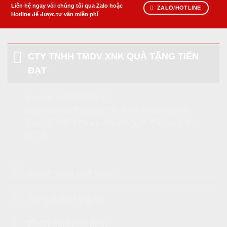
Liên hệ ngay với chúng tôi qua Zalo hoặc
ZALO/HOTLINE
Hotline để được tư vấn miễn phí
CTY TNHH TMDV XNK QUÀ TẶNG TIẾN
ĐẠT
Hotline:
0932.69.24.79
Website:
tiendatgifts.com
-
heraclespens.com
Địa chỉ: 294/4 Phạm Văn Bạch, P. Tân Sơn, Tp.
HCM
Chính sách bán hàng
Theo dõi chúng tôi
Danh mục quà tặng