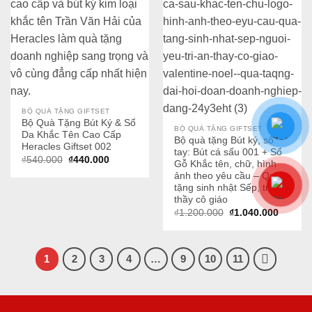
BỘ QUÀ TẶNG GIFTSET
Bộ Quà Tặng Bút Ký & Sổ
BỘ QUÀ TẶNG GIFTSET
Da Khắc Tên Cao Cấp
Bộ quà tặng Bút ký, sổ
Heracles Giftset 002
tay: Bút cá sấu 001 + Sổ
Giá
Giá
₫
540.000
₫
440.000
Gỗ Khắc tên, chữ, hình
gốc
hiện
ảnh theo yêu cầu – Quà
là:
tại
₫540.000.
là:
tặng sinh nhật Sếp, tri ân
₫440.000.
thầy cô giáo
Giá
Giá
₫
1.200.000
₫
1.040.000
gốc
hiện
là:
tại
₫1.200.000.
là:
₫1.040.
1
2
3
4
…
9
10
11