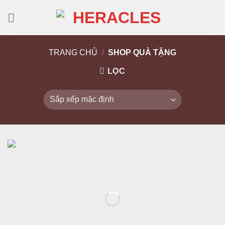
Skip
to
content
TRANG CHỦ
/
SHOP QUÀ TẶNG
LỌC