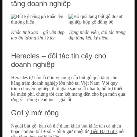
tặng doanh nghiệp
Khắc tinh xảo – gỗ vân đẹp –
Tặng nhân viên, đối tác trong
tạo ấn tượng khi ký tên
dịp tổng kết, kỷ niệm
Heracles – đối tác tin cậy cho
doanh nghiệp
Heracles tự hào là đơn vị cung cấp bút gỗ quà tặng cho
hàng trăm doanh nghiệp lớn nhỏ tại Việt Nam. Với quy
trình chuyên nghiệp, thời gian sản xuất nhanh, hỗ trợ thiết
kế miễn phí, chúng tôi cam kết mang đến cho bạn món quà
ưng ý – đúng deadline – giá tốt.
Gợi ý mở rộng
Ngoài bút gỗ, bạn có thể tham khảo
bút khắc tên cá nhân
hoặc combo bút + sổ + bình giữ nhiệt từ
Tiến Đạt Gifts
nếu
cần tặng theo sự kiện lớn.