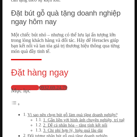
Đặt bút gỗ quà tặng doanh nghiệp
ngay hôm nay
Một chiếc bút nhỏ – nhưng có thể lưu lại ấn tượng lớn
trong lòng khách hàng và đối tác. Hãy để Heracles giúp
bạn kết nối và lan tỏa giá trị thương hiệu thông qua từng
món quà đầy tinh tế.
Đặt hàng ngay
💬 Nhắn Zalo
0932.69.24.79
Mục lục
Vì sao nên chọn bút gỗ làm quà tặng doanh nghiệp?
1. Gắn liền với hình ảnh chuyên nghiệp, trí tuệ
2. Dễ cá nhân hóa – tăng tính kết nối
3. Chi phí hợp lý, hiệu quả lâu dài
Đối tượng nhận bút gỗ quà tặng doanh nghiệp