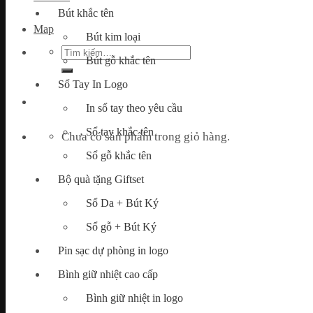
Bút khắc tên
Map
Bút kim loại
Tìm
Bút gỗ khắc tên
kiếm:
Sổ Tay In Logo
In sổ tay theo yêu cầu
Sổ tay khắc tên
Chưa có sản phẩm trong giỏ hàng.
Sổ gỗ khắc tên
Bộ quà tặng Giftset
Sổ Da + Bút Ký
Sổ gỗ + Bút Ký
Pin sạc dự phòng in logo
Bình giữ nhiệt cao cấp
Bình giữ nhiệt in logo