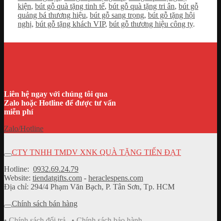
kiện
,
bút gỗ quà tặng tinh tế
,
bút gỗ quà tặng tri ân
,
bút gỗ
quảng bá thương hiệu
,
bút gỗ sang trọng
,
bút gỗ tặng hội
nghị
,
bút gỗ tặng khách VIP
,
bút gỗ thương hiệu công ty
.
Liên hệ ngay với chúng tôi qua
Zalo hoặc Hotline để được tư vấn
miễn phí
Zalo/Hotline
CTY TNHH TMDV XNK QUÀ TẶNG TIẾN ĐẠT
Hotline:
0932.69.24.79
Website:
tiendatgifts.com
-
heraclespens.com
Địa chỉ: 294/4 Phạm Văn Bạch, P. Tân Sơn, Tp. HCM
Chính sách bán hàng
•
Chính sách đổi trả
•
Chính sách bảo hành