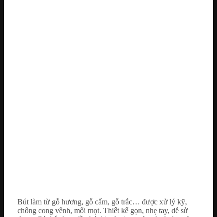
Bút làm từ gỗ hương, gỗ cẩm, gỗ trắc… được xử lý kỹ,
chống cong vênh, mối mọt. Thiết kế gọn, nhẹ tay, dễ sử