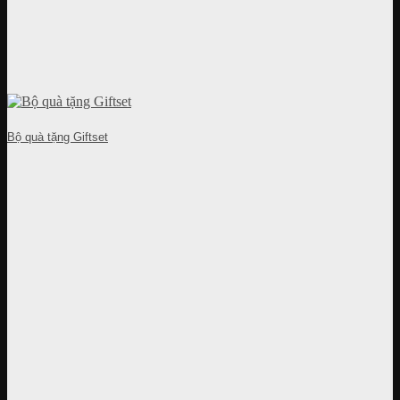
Bộ quà tặng Giftset