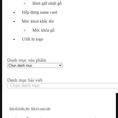
Bình giữ nhiệt gỗ
Hộp đựng name card
Móc khoá khắc tên
Móc khóa gỗ
USB In logo
Danh mục sản phẩm
Danh mục bài viết
Danh
mục
bài
viết
Bút gỗ khắc tên
,
Bút ký cao cấp