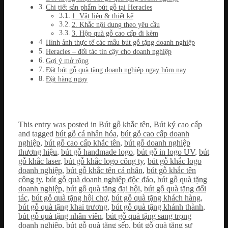
Chi tiết sản phẩm bút gỗ tại Heracles
1. Vật liệu & thiết kế
2. Khắc nội dung theo yêu cầu
3. Hộp quà gỗ cao cấp đi kèm
Hình ảnh thực tế các mẫu bút gỗ tặng doanh nghiệp
Heracles – đối tác tin cậy cho doanh nghiệp
Gợi ý mở rộng
Đặt bút gỗ quà tặng doanh nghiệp ngay hôm nay
Đặt hàng ngay
This entry was posted in
Bút gỗ khắc tên
,
Bút ký cao cấp
and tagged
bút gỗ cá nhân hóa
,
bút gỗ cao cấp doanh
nghiệp
,
bút gỗ cao cấp khắc tên
,
bút gỗ doanh nghiệp
thương hiệu
,
bút gỗ handmade logo
,
bút gỗ in logo UV
,
bút
gỗ khắc laser
,
bút gỗ khắc logo công ty
,
bút gỗ khắc logo
doanh nghiệp
,
bút gỗ khắc tên cá nhân
,
bút gỗ khắc tên
công ty
,
bút gỗ quà doanh nghiệp độc đáo
,
bút gỗ quà tặng
doanh nghiệp
,
bút gỗ quà tặng đại hội
,
bút gỗ quà tặng đối
tác
,
bút gỗ quà tặng hội chợ
,
bút gỗ quà tặng khách hàng
,
bút gỗ quà tặng khai trương
,
bút gỗ quà tặng khánh thành
,
bút gỗ quà tặng nhân viên
,
bút gỗ quà tặng sang trọng
doanh nghiệp
,
bút gỗ quà tặng sếp
,
bút gỗ quà tặng sự