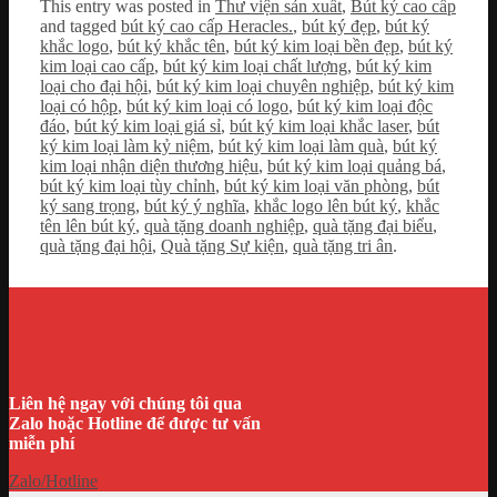
This entry was posted in
Thư viện sản xuất
,
Bút ký cao cấp
and tagged
bút ký cao cấp Heracles.
,
bút ký đẹp
,
bút ký
khắc logo
,
bút ký khắc tên
,
bút ký kim loại bền đẹp
,
bút ký
kim loại cao cấp
,
bút ký kim loại chất lượng
,
bút ký kim
loại cho đại hội
,
bút ký kim loại chuyên nghiệp
,
bút ký kim
loại có hộp
,
bút ký kim loại có logo
,
bút ký kim loại độc
đáo
,
bút ký kim loại giá sỉ
,
bút ký kim loại khắc laser
,
bút
ký kim loại làm kỷ niệm
,
bút ký kim loại làm quà
,
bút ký
kim loại nhận diện thương hiệu
,
bút ký kim loại quảng bá
,
bút ký kim loại tùy chỉnh
,
bút ký kim loại văn phòng
,
bút
ký sang trọng
,
bút ký ý nghĩa
,
khắc logo lên bút ký
,
khắc
tên lên bút ký
,
quà tặng doanh nghiệp
,
quà tặng đại biểu
,
quà tặng đại hội
,
Quà tặng Sự kiện
,
quà tặng tri ân
.
Liên hệ ngay với chúng tôi qua
Zalo hoặc Hotline để được tư vấn
miễn phí
Zalo/Hotline