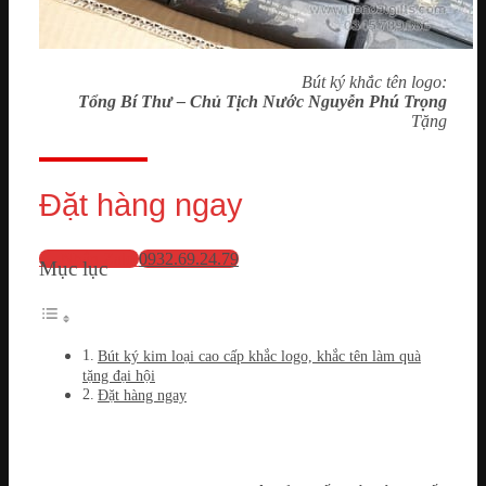
Bút ký khắc tên logo:
Tổng Bí Thư – Chủ Tịch Nước Nguyễn Phú Trọng
Tặng
Đặt hàng ngay
💬 Nhắn Zalo
0932.69.24.79
Mục lục
Bút ký kim loại cao cấp khắc logo, khắc tên làm quà
tặng đại hội
Đặt hàng ngay