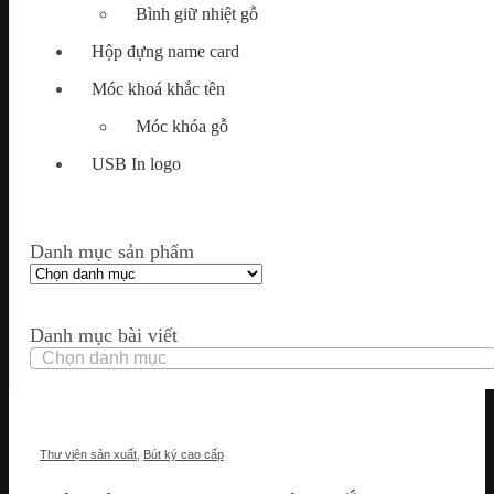
Bình giữ nhiệt gỗ
Hộp đựng name card
Móc khoá khắc tên
Móc khóa gỗ
USB In logo
Danh mục sản phẩm
Danh mục bài viết
Danh
mục
bài
viết
Thư viện sản xuất
,
Bút ký cao cấp