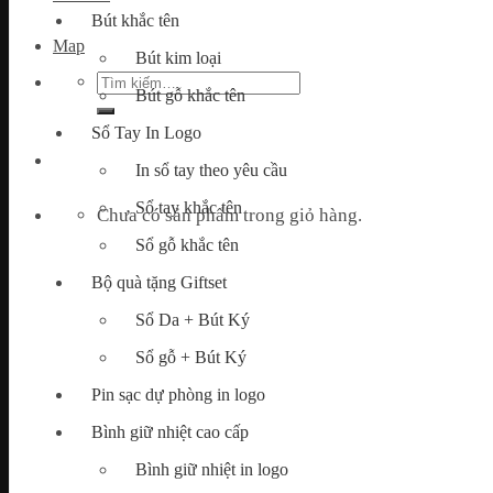
Bút khắc tên
Map
Bút kim loại
Tìm
Bút gỗ khắc tên
kiếm:
Sổ Tay In Logo
In sổ tay theo yêu cầu
Sổ tay khắc tên
Chưa có sản phẩm trong giỏ hàng.
Sổ gỗ khắc tên
Bộ quà tặng Giftset
Sổ Da + Bút Ký
Sổ gỗ + Bút Ký
Pin sạc dự phòng in logo
Bình giữ nhiệt cao cấp
Bình giữ nhiệt in logo