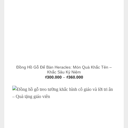
Đồng Hồ Gỗ Để Bàn Heracles: Món Quà Khắc Tên –
Khắc Sâu Kỷ Niệm
Khoảng
₫
300.000
–
₫
360.000
giá:
từ
₫300.000
đến
₫360.000