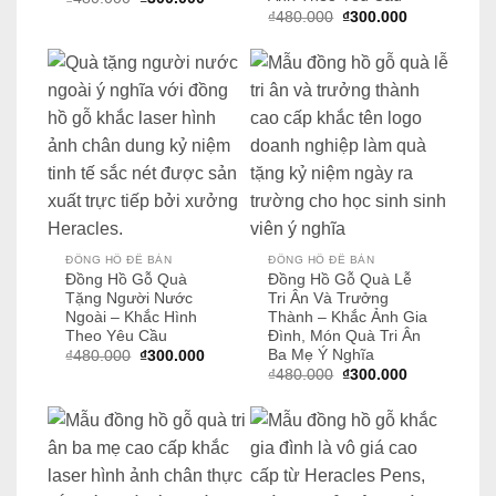
gốc
hiện
Giá
Giá
₫
480.000
₫
300.000
là:
tại
gốc
hiện
₫480.000.
là:
là:
tại
₫300.000.
₫480.000.
là:
₫300.000.
ĐỒNG HỒ ĐỂ BÀN
ĐỒNG HỒ ĐỂ BÀN
Đồng Hồ Gỗ Quà
Đồng Hồ Gỗ Quà Lễ
Tặng Người Nước
Tri Ân Và Trưởng
Ngoài – Khắc Hình
Thành – Khắc Ảnh Gia
Theo Yêu Cầu
Đình, Món Quà Tri Ân
Ba Mẹ Ý Nghĩa
Giá
Giá
₫
480.000
₫
300.000
gốc
hiện
Giá
Giá
₫
480.000
₫
300.000
là:
tại
gốc
hiện
₫480.000.
là:
là:
tại
₫300.000.
₫480.000.
là:
₫300.000.