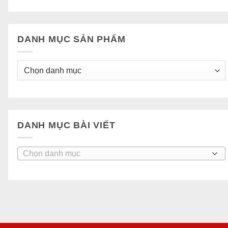
DANH MỤC SẢN PHẨM
DANH MỤC BÀI VIẾT
Danh
mục
bài
viết