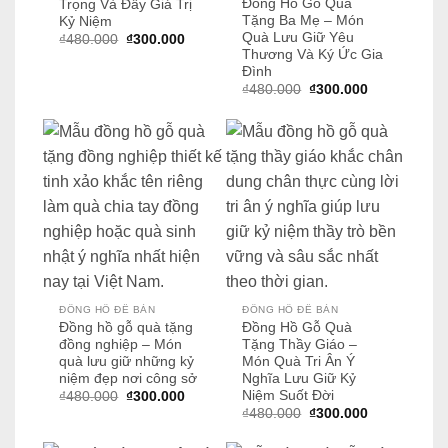
Đồng Hồ Gỗ Quà
Trọng Và Đầy Giá Trị
Tặng Ba Mẹ – Món
Kỷ Niệm
Quà Lưu Giữ Yêu
Giá
Giá
₫
480.000
₫
300.000
gốc
hiện
Thương Và Ký Ức Gia
là:
tại
Đình
₫480.000.
là:
Giá
Giá
₫
480.000
₫
300.000
₫300.000.
gốc
hiện
là:
tại
₫480.000.
là:
₫300.000.
ĐỒNG HỒ ĐỂ BÀN
ĐỒNG HỒ ĐỂ BÀN
Đồng hồ gỗ quà tặng
Đồng Hồ Gỗ Quà
đồng nghiệp – Món
Tặng Thầy Giáo –
quà lưu giữ những kỷ
Món Quà Tri Ân Ý
niệm đẹp nơi công sở
Nghĩa Lưu Giữ Kỷ
Niệm Suốt Đời
Giá
Giá
₫
480.000
₫
300.000
gốc
hiện
Giá
Giá
₫
480.000
₫
300.000
là:
tại
gốc
hiện
₫480.000.
là:
là:
tại
₫300.000.