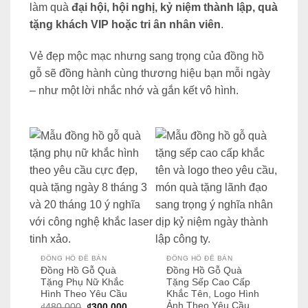
làm quà
đại hội, hội nghị, kỷ niệm thành lập, quà
tặng khách VIP hoặc tri ân nhân viên
.
Vẻ đẹp mộc mạc nhưng sang trọng của đồng hồ
gỗ sẽ đồng hành cùng thương hiệu bạn mỗi ngày
– như một lời nhắc nhớ và gắn kết vô hình.
ĐỒNG HỒ ĐỂ BÀN
ĐỒNG HỒ ĐỂ BÀN
Đồng Hồ Gỗ Quà
Đồng Hồ Gỗ Quà
Tặng Phụ Nữ Khắc
Tặng Sếp Cao Cấp
Hình Theo Yêu Cầu
Khắc Tên, Logo Hình
Ảnh Theo Yêu Cầu
Giá
Giá
₫
480.000
₫
300.000