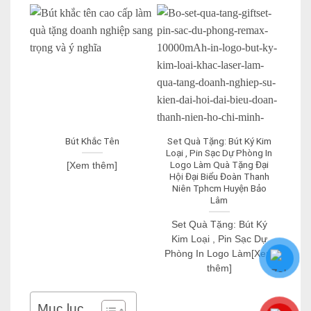
Bút Khắc Tên
Set Quà Tặng: Bút Ký Kim
Sổ 
Loại , Pin Sạc Dự Phòng In
Ngh
Logo Làm Quà Tặng Đại
M
[Xem thêm]
Hội Đại Biểu Đoàn Thanh
Niên Tphcm Huyện Bảo
Lâm
Set Quà Tặng: Bút Ký
Kim Loại , Pin Sạc Dự
Phòng In Logo Làm[Xem
thêm]
Mục lục