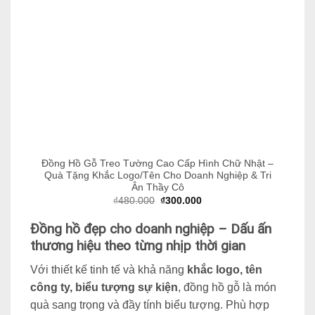
Đồng Hồ Gỗ Treo Tường Cao Cấp Hình Chữ Nhật –
Quà Tặng Khắc Logo/Tên Cho Doanh Nghiệp & Tri
Ân Thầy Cô
Giá
Giá
₫
480.000
₫
300.000
gốc
hiện
là:
tại
Đồng hồ đẹp cho doanh nghiệp – Dấu ấn
₫480.000.
là:
₫300.000.
thương hiệu theo từng nhịp thời gian
Với thiết kế tinh tế và khả năng
khắc logo, tên
công ty, biểu tượng sự kiện
, đồng hồ gỗ là món
quà sang trọng và đầy tính biểu tượng. Phù hợp