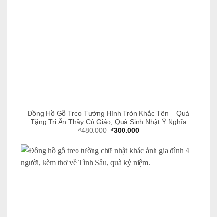
Đồng Hồ Gỗ Treo Tường Hình Tròn Khắc Tên – Quà
Tặng Tri Ân Thầy Cô Giáo, Quà Sinh Nhật Ý Nghĩa
Giá
Giá
₫
480.000
₫
300.000
gốc
hiện
là:
tại
₫480.000.
là:
₫300.000.