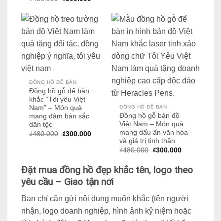
gốc
hiện
₫480.000.
là:
là:
tại
₫300.000.
₫480.000.
là:
₫300.000.
ĐỒNG HỒ ĐỂ BÀN
Đồng hồ gỗ để bàn
khắc “Tôi yêu Việt
Nam” – Món quà
ĐỒNG HỒ ĐỂ BÀN
Đồng hồ gỗ bản đồ
mang đậm bản sắc
Việt Nam – Món quà
dân tộc
mang dấu ấn văn hóa
Giá
Giá
₫
480.000
₫
300.000
gốc
hiện
và giá trị tinh thần
là:
tại
Giá
Giá
₫
480.000
₫
300.000
₫480.000.
là:
gốc
hiện
₫300.000.
là:
tại
Đặt mua đồng hồ đẹp khắc tên, logo theo
₫480.000.
là:
₫300.000.
yêu cầu – Giao tận nơi
Bạn chỉ cần gửi nội dung muốn khắc (tên người
nhận, logo doanh nghiệp, hình ảnh kỷ niệm hoặc