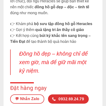
lời chúc), đội ngũ Heracles sẽ giúp bạn thiết kế
nên một chiếc
đồng hồ gỗ đẹp – độc – tinh tế
đúng như mong muốn.
👉 Khám phá
bộ sưu tập đồng hồ gỗ Heracles
👉 Gợi ý thêm
quà tặng tri ân thầy cô giáo
👉 Kết hợp cùng
bút ký khắc tên sang trọng –
Tiến Đạt
để tạo thành bộ quà hoàn hảo
Đồng hồ đẹp – không chỉ để
xem giờ, mà để giữ mãi một
kỷ niệm.
Đặt hàng ngay
💬 Nhắn Zalo
0932.69.24.79