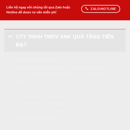
Liên hệ ngay với chúng tôi qua Zalo hoặc
ZALO/HOTLINE
Hotline để được tư vấn miễn phí
CTY TNHH TMDV XNK QUÀ TẶNG TIẾN
ĐẠT
Hotline:
0932.69.24.79
Website:
tiendatgifts.com
-
heraclespens.com
Địa chỉ: 294/4 Phạm Văn Bạch, P. Tân Sơn, Tp.
HCM
Chính sách bán hàng
Theo dõi chúng tôi