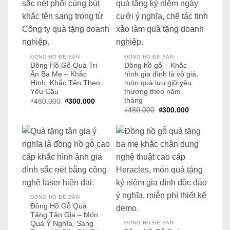
ĐỒNG HỒ ĐỂ BÀN
ĐỒNG HỒ ĐỂ BÀN
Đồng Hồ Gỗ Quà Tri
Đồng hồ gỗ – Khắc
Ân Ba Mẹ – Khắc
hình gia đình là vô giá,
Hình, Khắc Tên Theo
món quà lưu giữ yêu
Yêu Cầu
thương theo năm
tháng
Giá
Giá
₫
480.000
₫
300.000
gốc
hiện
Giá
Giá
₫
480.000
₫
300.000
là:
tại
gốc
hiện
₫480.000.
là:
là:
tại
₫300.000.
₫480.000.
là:
₫300.000.
ĐỒNG HỒ ĐỂ BÀN
Đồng Hồ Gỗ Quà
Tặng Tân Gia – Món
Quà Ý Nghĩa, Sang
ĐỒNG HỒ ĐỂ BÀN