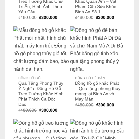
Treo Tường Khắc Chữ
Khắc Quan Âm – Vật
Tri Ân, Hình Ảnh Theo
Phẩm Cầu Sức Khỏe
Yêu Cầu
Bình An Số 1
Giá
Giá
Giá
Giá
₫
480.000
₫
300.000
₫
480.000
₫
300.000
gốc
hiện
gốc
hiện
là:
tại
là:
tại
₫480.000.
là:
₫480.000.
là:
₫300.000.
₫300.000.
ĐỒNG HỒ GỖ
ĐỒNG HỒ ĐỂ BÀN
Quà Tặng Phong Thủy
Đồng hồ gỗ khắc Phật
Ý Nghĩa: Đồng Hồ Gỗ
– Quà tặng phong thủy
Treo Tường Khắc Hình
mang lại Bình An và
Phật Thích Ca Độc
May Mắn
Đáo
Giá
Giá
₫
480.000
₫
300.000
gốc
hiện
Giá
Giá
₫
480.000
₫
300.000
là:
tại
gốc
hiện
₫480.000.
là:
là:
tại
₫300.000.
₫480.000.
là:
₫300.000.