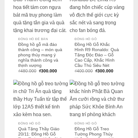
ĐỒNG HỒ ĐỂ BÀN
ĐỒNG HỒ GỖ
Đồng hồ gỗ mã đáo
Đồng Hồ Gỗ Khắc
thành công – món quà
Hình R9 Ronaldo: Quà
phong thủy mang ý
Tặng Độc Đáo – Gỗ
nghĩa thành công và
Cao Cấp, Khắc Hình
thịnh vượng
Cầu Thủ Siêu Nét
Giá
Giá
Giá
Giá
₫
480.000
₫
300.000
₫
400.000
₫
300.000
gốc
hiện
gốc
hiện
là:
tại
là:
tại
₫480.000.
là:
₫400.000.
là:
₫300.000.
₫300.000.
ĐỒNG HỒ GỖ
ĐỒNG HỒ GỖ
Quà Tặng Thầy Giáo
Đồng Hồ Gỗ Treo
20/11: Đồng Hồ Gỗ
Tường Phong Thủy