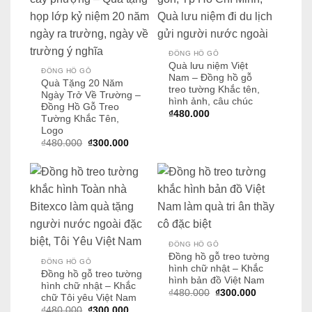
ĐỒNG HỒ GỖ
Quà lưu niệm Việt
ĐỒNG HỒ GỖ
Nam – Đồng hồ gỗ
Quà Tặng 20 Năm
treo tường Khắc tên,
Ngày Trở Về Trường –
hình ảnh, câu chúc
Đồng Hồ Gỗ Treo
₫
480.000
Tường Khắc Tên,
Logo
Giá
Giá
₫
480.000
₫
300.000
gốc
hiện
là:
tại
₫480.000.
là:
₫300.000.
ĐỒNG HỒ GỖ
Đồng hồ gỗ treo tường
ĐỒNG HỒ GỖ
hình chữ nhật – Khắc
Đồng hồ gỗ treo tường
hình bản đồ Việt Nam
hình chữ nhật – Khắc
Giá
Giá
₫
480.000
₫
300.000
chữ Tôi yêu Việt Nam
gốc
hiện
Giá
Giá
₫
480.000
₫
300.000
là:
tại