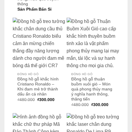
gốc
hiện
thông
là:
tại
₫480.000.
là:
Sản Phẩm Bán Sỉ
₫300.000.
ĐỒNG HỒ GỖ
ĐỒNG HỒ GỖ
Đồng hồ gỗ khắc hình
Đồng hồ gỗ thuận
Cristiano Ronaldo –
buồm xuôi gió – Món
Khi đam mê trở thành
quà phong thủy mang
dấu ấn cá nhân
ý nghĩa hanh thông,
thăng tiến
Giá
Giá
₫
480.000
₫
300.000
gốc
hiện
Giá
Giá
₫
480.000
₫
300.000
là:
tại
gốc
hiện
₫480.000.
là:
là:
tại
₫300.000.
₫480.000.
là:
₫300.000.