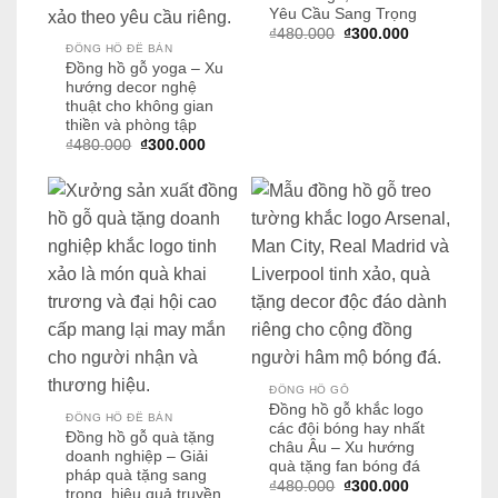
Yêu Cầu Sang Trọng
Giá
Giá
₫
480.000
₫
300.000
gốc
hiện
ĐỒNG HỒ ĐỂ BÀN
là:
tại
Đồng hồ gỗ yoga – Xu
₫480.000.
là:
hướng decor nghệ
₫300.000.
thuật cho không gian
thiền và phòng tập
Giá
Giá
₫
480.000
₫
300.000
gốc
hiện
là:
tại
₫480.000.
là:
₫300.000.
ĐỒNG HỒ GỖ
Đồng hồ gỗ khắc logo
ĐỒNG HỒ ĐỂ BÀN
các đội bóng hay nhất
Đồng hồ gỗ quà tặng
châu Âu – Xu hướng
doanh nghiệp – Giải
quà tặng fan bóng đá
pháp quà tặng sang
Giá
Giá
₫
480.000
₫
300.000
trọng, hiệu quả truyền