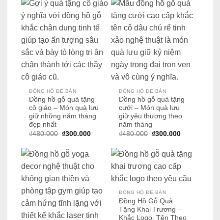
₫480.000.
là:
₫300.000.
ĐỒNG HỒ ĐỂ BÀN
ĐỒNG HỒ ĐỂ BÀN
Đồng hồ gỗ quà tặng
Đồng hồ gỗ quà tặng
cô giáo – Món quà lưu
cưới – Món quà lưu
giữ những năm tháng
giữ yêu thương theo
đẹp nhất
năm tháng
Giá
Giá
Giá
Giá
₫
480.000
₫
300.000
₫
480.000
₫
300.000
gốc
hiện
gốc
hiện
là:
tại
là:
tại
₫480.000.
là:
₫480.000.
là:
₫300.000.
₫300.000.
ĐỒNG HỒ ĐỂ BÀN
Đồng Hồ Gỗ Quà
Tặng Khai Trương –
Khắc Logo, Tên Theo