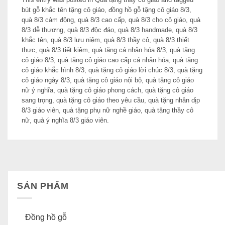
bút gỗ khắc tên tặng cô giáo
,
đồng hồ gỗ tặng cô giáo 8/3
,
quà 8/3 cảm động
,
quà 8/3 cao cấp
,
quà 8/3 cho cô giáo
,
quà
8/3 dễ thương
,
quà 8/3 độc đáo
,
quà 8/3 handmade
,
quà 8/3
khắc tên
,
quà 8/3 lưu niệm
,
quà 8/3 thầy cô
,
quà 8/3 thiết
thực
,
quà 8/3 tiết kiệm
,
quà tặng cá nhân hóa 8/3
,
quà tặng
cô giáo 8/3
,
quà tặng cô giáo cao cấp cá nhân hóa
,
quà tặng
cô giáo khắc hình 8/3
,
quà tặng cô giáo lời chúc 8/3
,
quà tặng
cô giáo ngày 8/3
,
quà tặng cô giáo nội bộ
,
quà tặng cô giáo
nữ ý nghĩa
,
quà tặng cô giáo phong cách
,
quà tặng cô giáo
sang trọng
,
quà tặng cô giáo theo yêu cầu
,
quà tặng nhân dịp
8/3 giáo viên
,
quà tặng phụ nữ nghề giáo
,
quà tặng thầy cô
nữ
,
quà ý nghĩa 8/3 giáo viên
.
SẢN PHẨM
Đồng hồ gỗ