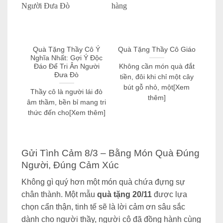
Quà Tặng Thầy Cô Ý
Quà Tặng Thầy Cô Giáo
Quà
Nghĩa Nhất: Gợi Ý Độc
cô
Đáo Để Tri Ân Người
khắ
Không cần món quà đắt
Đưa Đò
tiền, đôi khi chỉ một cây
Nh
bút gỗ nhỏ, một[Xem
Thầy cô là người lái đò
niệ
thêm]
âm thầm, bền bỉ mang tri
k
thức đến cho[Xem thêm]
Gửi Tình Cảm 8/3 – Bằng Món Quà Đúng
Người, Đúng Cảm Xúc
Không gì quý hơn một món quà chứa đựng sự
chân thành. Một mẫu
quà tặng 20/11
được lựa
chọn cẩn thận, tinh tế sẽ là lời cảm ơn sâu sắc
dành cho người thầy, người cô đã đồng hành cùng