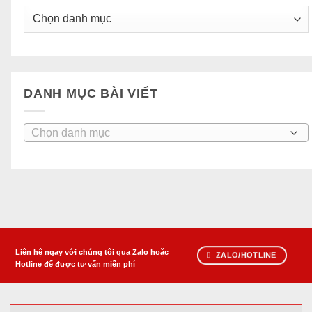
DANH MỤC BÀI VIẾT
Danh
mục
bài
viết
Liên hệ ngay với chúng tôi qua Zalo hoặc
ZALO/HOTLINE
Hotline để được tư vấn miễn phí