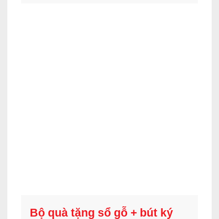
Bộ quà tặng sổ gỗ + bút ký