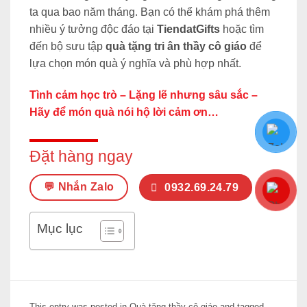
ta qua bao năm tháng. Bạn có thể khám phá thêm
nhiều ý tưởng độc đáo tại
TiendatGifts
hoặc tìm
đến bộ sưu tập
quà tặng tri ân thầy cô giáo
để
lựa chọn món quà ý nghĩa và phù hợp nhất.
Tình cảm học trò – Lặng lẽ nhưng sâu sắc –
Hãy để món quà nói hộ lời cảm ơn…
Đặt hàng ngay
💬 Nhắn Zalo
0932.69.24.79
Mục lục
This entry was posted in
Quà tặng thầy cô giáo
and tagged