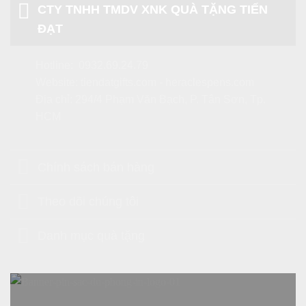
CTY TNHH TMDV XNK QUÀ TẶNG TIẾN
ĐẠT
Hotline:
0932.69.24.79
Website:
tiendatgifts.com
-
heraclespens.com
Địa chỉ: 294/4 Phạm Văn Bạch, P. Tân Sơn, Tp.
HCM
Chính sách bán hàng
Theo dõi chúng tôi
Danh mục quà tặng