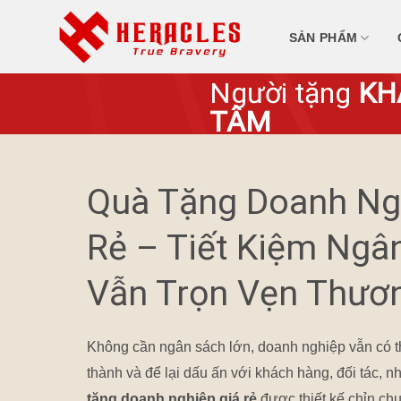
Skip
to
SẢN PHẨM
content
Người tặng
KH
TÂM
Quà Tặng Doanh Ng
Rẻ – Tiết Kiệm Ngâ
Vẫn Trọn Vẹn Thươ
Không cần ngân sách lớn, doanh nghiệp vẫn có thể
thành và để lại dấu ấn với khách hàng, đối tác,
tặng
doanh nghiệp giá rẻ
được thiết kế chỉn chu