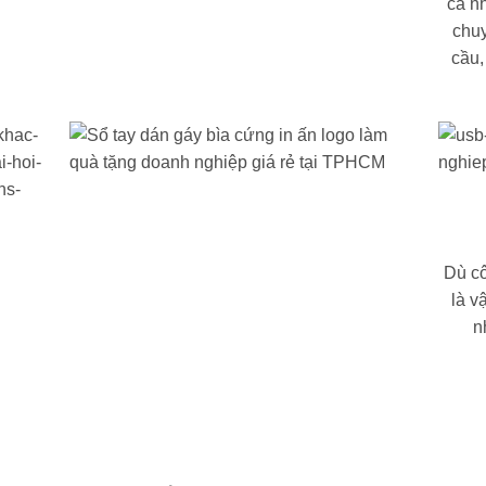
cá n
chuy
cầu,
Dù cô
là v
n