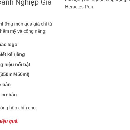
anh Nghiệp Giá
 những món quà giá chỉ từ
thẩm mỹ và công năng:
hắc logo
iết kế riêng
g hiệu nổi bật
(350ml/450ml)
ơ bản
n cơ bản
đóng hộp chỉn chu.
iệu quả.