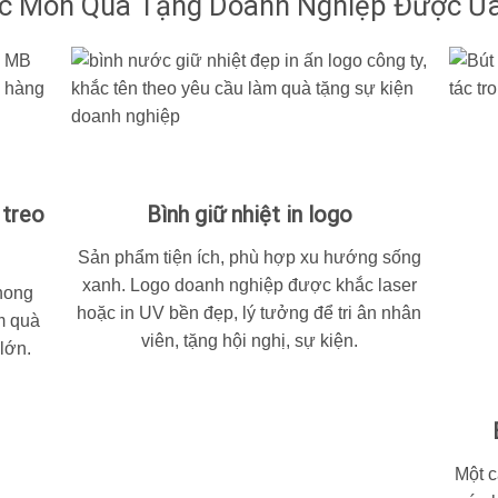
ác Món Quà Tặng Doanh Nghiệp Được Ư
 treo
Bình giữ nhiệt in logo
Sản phẩm tiện ích, phù hợp xu hướng sống
xanh. Logo doanh nghiệp được khắc laser
hong
hoặc in UV bền đẹp, lý tưởng để tri ân nhân
m quà
viên, tặng hội nghị, sự kiện.
 lớn.
Một 