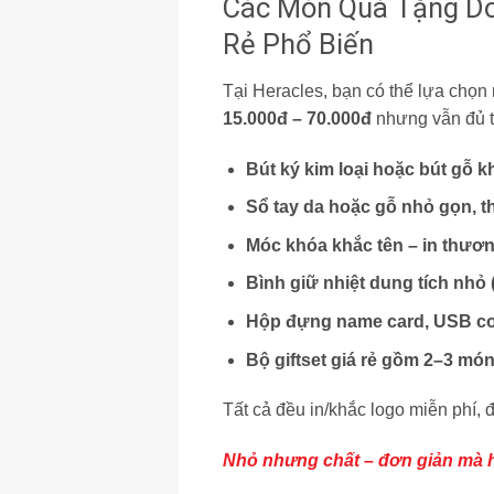
Các Món Quà Tặng Do
Rẻ Phổ Biến
Tại Heracles, bạn có thể lựa chọn
15.000đ – 70.000đ
nhưng vẫn đủ 
Bút ký kim loại hoặc bút gỗ k
Sổ tay da hoặc gỗ nhỏ gọn, th
Móc khóa khắc tên – in thươn
Bình giữ nhiệt
dung tích nhỏ 
Hộp đựng name card, USB c
Bộ giftset giá rẻ gồm 2–3 mó
Tất cả đều in/khắc logo miễn phí, 
Nhỏ nhưng chất – đơn giản mà h