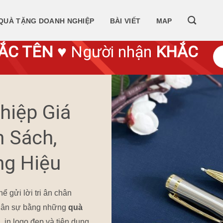
QUÀ TẶNG DOANH NGHIỆP
BÀI VIẾT
MAP
ẮC TÊN
♥ Người nhận
KHẮC
hiệp Giá
n Sách,
ng Hiệu
 gửi lời tri ân chân
 nhân sự bằng những
quà
, in logo đẹp và tiện dụng.