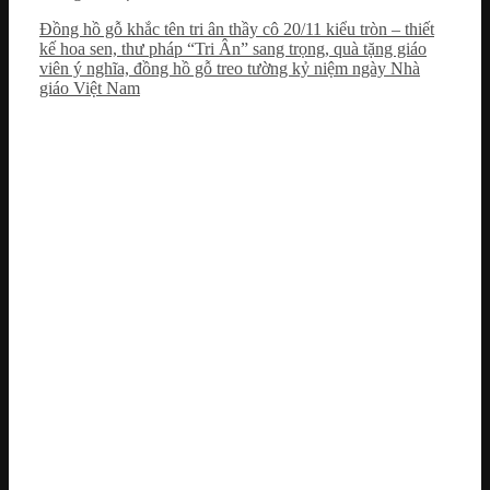
Đồng hồ gỗ khắc tên tri ân thầy cô 20/11 kiểu tròn – thiết
kế hoa sen, thư pháp “Tri Ân” sang trọng, quà tặng giáo
viên ý nghĩa, đồng hồ gỗ treo tường kỷ niệm ngày Nhà
giáo Việt Nam