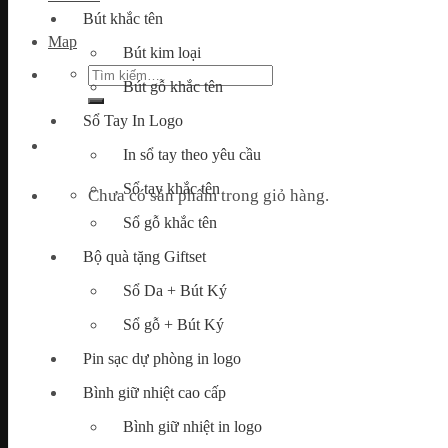
Bút khắc tên
Map
Bút kim loại
Tìm
Bút gỗ khắc tên
kiếm:
Sổ Tay In Logo
In sổ tay theo yêu cầu
Sổ tay khắc tên
Chưa có sản phẩm trong giỏ hàng.
Sổ gỗ khắc tên
Bộ quà tặng Giftset
Sổ Da + Bút Ký
Sổ gỗ + Bút Ký
Pin sạc dự phòng in logo
Bình giữ nhiệt cao cấp
Bình giữ nhiệt in logo