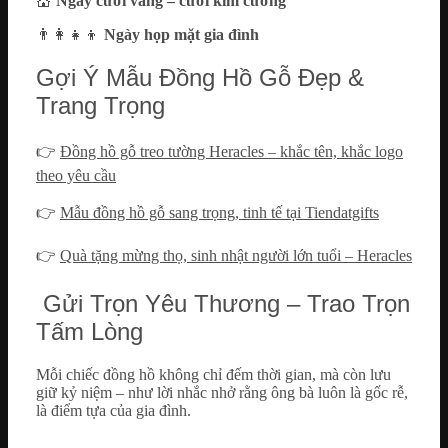
💒
Ngày cưới vàng – cưới kim cương
👨‍👩‍👧‍👦
Ngày họp mặt gia đình
Gợi Ý Mẫu Đồng Hồ Gỗ Đẹp &
Trang Trọng
👉
Đồng hồ gỗ treo tường Heracles – khắc tên, khắc logo
theo yêu cầu
👉
Mẫu đồng hồ gỗ sang trọng, tinh tế tại Tiendatgifts
👉
Quà tặng mừng thọ, sinh nhật người lớn tuổi – Heracles
Gửi Trọn Yêu Thương – Trao Trọn
Tấm Lòng
Mỗi chiếc đồng hồ không chỉ đếm thời gian, mà còn lưu
giữ kỷ niệm – như lời nhắc nhở rằng ông bà luôn là gốc rễ,
là điểm tựa của gia đình.