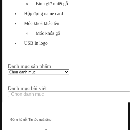
Bình giữ nhiệt gỗ
Hộp đựng name card
Móc khoá khắc tên
Móc khóa gỗ
USB In logo
Danh mục sản phẩm
Danh mục bài viết
Danh
mục
bài
viết
Đồng hồ gỗ
,
Tin tức quà tặng