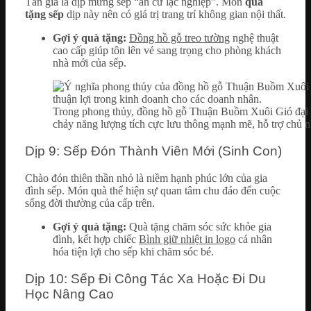
Tân gia là dịp mừng sếp “an cư lạc nghiệp”. Món
quà
tặng sếp
dịp này nên có giá trị trang trí không gian nội thất.
Gợi ý quà tặng:
Đồng hồ gỗ treo tường
nghệ thuật
cao cấp giúp tôn lên vẻ sang trọng cho phòng khách
nhà mới của sếp.
Trong phong thủy, đồng hồ gỗ Thuận Buồm Xuôi Gió đại 
chảy năng lượng tích cực lưu thông mạnh mẽ, hỗ trợ chủ 
Dịp 9: Sếp Đón Thành Viên Mới (Sinh Con)
Chào đón thiên thần nhỏ là niềm hạnh phúc lớn của gia
đình sếp. Món quà thể hiện sự quan tâm chu đáo đến cuộc
sống đời thường của cấp trên.
Gợi ý quà tặng:
Quà tặng chăm sóc sức khỏe gia
đình, kết hợp chiếc
Bình giữ nhiệt in logo
cá nhân
hóa tiện lợi cho sếp khi chăm sóc bé.
Dịp 10: Sếp Đi Công Tác Xa Hoặc Đi Du
Học Nâng Cao