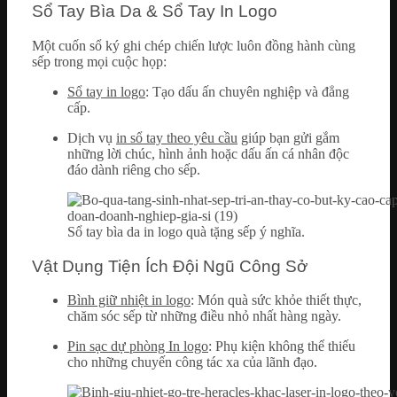
Sổ Tay Bìa Da & Sổ Tay In Logo
Một cuốn sổ ký ghi chép chiến lược luôn đồng hành cùng
sếp trong mọi cuộc họp:
Sổ tay in logo
: Tạo dấu ấn chuyên nghiệp và đẳng
cấp.
Dịch vụ
in sổ tay theo yêu cầu
giúp bạn gửi gắm
những lời chúc, hình ảnh hoặc dấu ấn cá nhân độc
đáo dành riêng cho sếp.
Sổ tay bìa da in logo quà tặng sếp ý nghĩa.
Vật Dụng Tiện Ích Đội Ngũ Công Sở
Bình giữ nhiệt in logo
: Món quà sức khỏe thiết thực,
chăm sóc sếp từ những điều nhỏ nhất hàng ngày.
Pin sạc dự phòng In logo
: Phụ kiện không thể thiếu
cho những chuyến công tác xa của lãnh đạo.