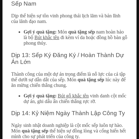
Sếp Nam
Dịp thể hiện sự tôn vinh phong thái lịch lãm và bản lĩnh
của lãnh đạo nam.
Gợi ý quà tặng:
Món
quà tặng sếp
nam hoàn hảo
là bộ
Bút khắc tên
đi kèm ví da hoặc đồng hồ bàn gỗ
phong thủy.
Dịp 13: Sếp Ký Đăng Ký / Hoàn Thành Dự
Án Lớn
Thành công của một dự án trọng điểm là nỗ lực của cả tập
thể dưới sự dẫn dắt của sếp. Món
quà tặng sếp
lúc này để
ăn mừng chiến thắng chung.
Gợi ý quà tặng:
Bút gỗ khắc tên
vinh danh cột mốc
dự án, ghi dấu ấn chiến thắng rực rỡ.
Dịp 14: Kỷ Niệm Ngày Thành Lập Công Ty
Ngày sinh nhật doanh nghiệp là cột mốc sếp luôn tự hào.
Món
quà tặng sếp
thể hiện sự đồng lòng và cống hiến hết
mình cho sự phát triển của công ty.