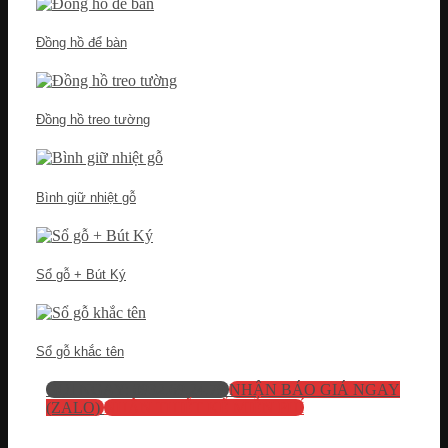
Đồng hồ để bàn
Đồng hồ treo tường
Bình giữ nhiệt gỗ
Sổ gỗ + Bút Ký
Sổ gỗ khắc tên
GỌI NGAY: 0932.69.24.79
NHẬN BÁO GIÁ NGAY
(ZALO)
NHẬN THIẾT KẾ MIỄN PHÍ