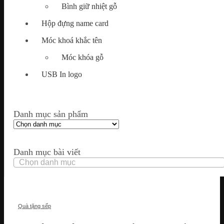
Bình giữ nhiệt gỗ
Hộp đựng name card
Móc khoá khắc tên
Móc khóa gỗ
USB In logo
Danh mục sản phẩm
Danh mục bài viết
Danh
mục
bài
viết
Quà tặng sếp