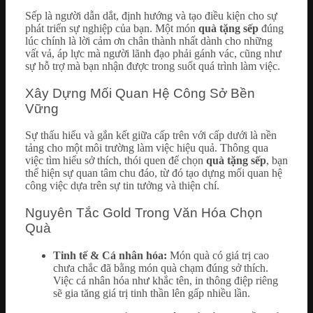
Sếp là người dẫn dắt, định hướng và tạo điều kiện cho sự
phát triển sự nghiệp của bạn. Một món
quà tặng sếp
đúng
lúc chính là lời cảm ơn chân thành nhất dành cho những
vất vả, áp lực mà người lãnh đạo phải gánh vác, cũng như
sự hỗ trợ mà bạn nhận được trong suốt quá trình làm việc.
Xây Dựng Mối Quan Hệ Công Sở Bền
Vững
Sự thấu hiểu và gắn kết giữa cấp trên với cấp dưới là nền
tảng cho một môi trường làm việc hiệu quả. Thông qua
việc tìm hiểu sở thích, thói quen để chọn
quà tặng sếp
, bạn
thể hiện sự quan tâm chu đáo, từ đó tạo dựng mối quan hệ
công việc dựa trên sự tin tưởng và thiện chí.
Nguyên Tắc Gold Trong Văn Hóa Chọn
Quà
Tinh tế & Cá nhân hóa:
Món quà có giá trị cao
chưa chắc đã bằng món quà chạm đúng sở thích.
Việc cá nhân hóa như khắc tên, in thông điệp riêng
sẽ gia tăng giá trị tinh thần lên gấp nhiều lần.