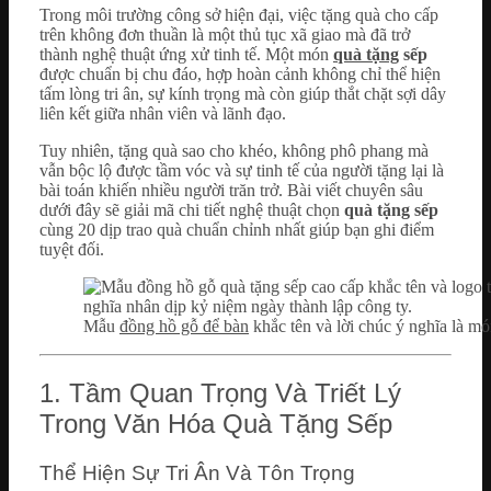
Trong môi trường công sở hiện đại, việc tặng quà cho cấp
trên không đơn thuần là một thủ tục xã giao mà đã trở
thành nghệ thuật ứng xử tinh tế. Một món
quà tặng
sếp
được chuẩn bị chu đáo, hợp hoàn cảnh không chỉ thể hiện
tấm lòng tri ân, sự kính trọng mà còn giúp thắt chặt sợi dây
liên kết giữa nhân viên và lãnh đạo.
Tuy nhiên, tặng quà sao cho khéo, không phô phang mà
vẫn bộc lộ được tầm vóc và sự tinh tế của người tặng lại là
bài toán khiến nhiều người trăn trở. Bài viết chuyên sâu
dưới đây sẽ giải mã chi tiết nghệ thuật chọn
quà tặng sếp
cùng 20 dịp trao quà chuẩn chỉnh nhất giúp bạn ghi điểm
tuyệt đối.
Mẫu
đồng hồ gỗ để bàn
khắc tên và lời chúc ý nghĩa là m
1. Tầm Quan Trọng Và Triết Lý
Trong Văn Hóa Quà Tặng Sếp
Thể Hiện Sự Tri Ân Và Tôn Trọng