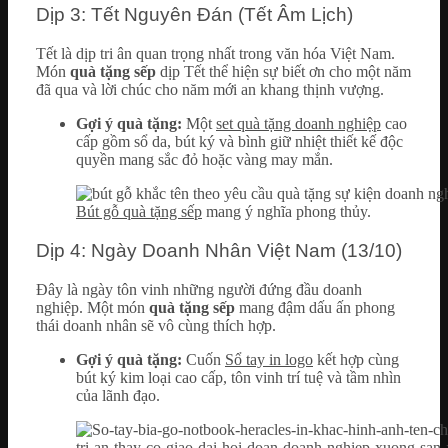
Dịp 3: Tết Nguyên Đán (Tết Âm Lịch)
Tết là dịp tri ân quan trọng nhất trong văn hóa Việt Nam.
Món
quà tặng sếp
dịp Tết thể hiện sự biết ơn cho một năm
đã qua và lời chúc cho năm mới an khang thịnh vượng.
Gợi ý quà tặng:
Một
set quà tặng doanh nghiệp
cao
cấp gồm sổ da, bút ký và bình giữ nhiệt thiết kế độc
quyền mang sắc đỏ hoặc vàng may mắn.
Bút gỗ quà tặng sếp
mang ý nghĩa phong thủy.
Dịp 4: Ngày Doanh Nhân Việt Nam (13/10)
Đây là ngày tôn vinh những người đứng đầu doanh
nghiệp. Một món
quà tặng sếp
mang đậm dấu ấn phong
thái doanh nhân sẽ vô cùng thích hợp.
Gợi ý quà tặng:
Cuốn
Sổ tay in logo
kết hợp cùng
bút ký kim loại cao cấp, tôn vinh trí tuệ và tầm nhìn
của lãnh đạo.