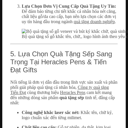
Lựa Chọn Đơn Vị Cung Cấp Quà Tặng Uy Tín:
Để đảm bảo từng chi tiết khắc cá nhân hóa nét căng,
chất liệu gỗ/da cao cấp, bạn nên lựa chọn các đơn vị
uy tín hàng đầu trong ngành
quà tặng doanh nghiệp
.
Bộ quà tặng sổ gỗ khắc tên, chữ,, logo hình ảnh theo yêu c
5. Lựa Chọn Quà Tặng Sếp Sang
Trọng Tại Heracles Pens & Tiến
Đạt Gifts
Nổi tiếng là đơn vị dẫn đầu trong lĩnh vực sản xuất và phân
phối giải pháp quà tặng cá nhân hóa,
Công ty quà tặng
Tiến Đạt
cùng thương hiệu
Heracles Pens
cam kết mang
đến những dòng sản phẩm
quà tặng sếp
tinh tế, đẳng cấp
nhất:
Công nghệ khắc laser sắc nét:
Khắc tên, chữ ký,
logo chuẩn xác đến từng milimet.
Chất liệu cao cấp:
Gỗ tự nhiên, da thật, kim loại