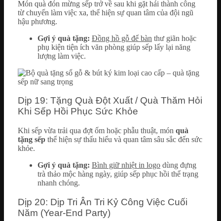
Món quà đón mừng sếp trở về sau khi gặt hái thành công
từ chuyến làm việc xa, thể hiện sự quan tâm của đội ngũ
hậu phương.
Gợi ý quà tặng:
Đồng hồ gỗ để bàn
thư giãn hoặc
phụ kiện tiện ích văn phòng giúp sếp lấy lại năng
lượng làm việc.
Dịp 19: Tặng Quà Đột Xuất / Quà Thăm Hỏi
Khi Sếp Hồi Phục Sức Khỏe
Khi sếp vừa trải qua đợt ốm hoặc phẫu thuật, món
quà
tặng sếp
thể hiện sự thấu hiểu và quan tâm sâu sắc đến sức
khỏe.
Gợi ý quà tặng:
Bình giữ nhiệt in logo
dùng đựng
trà thảo mộc hàng ngày, giúp sếp phục hồi thể trạng
nhanh chóng.
Dịp 20: Dịp Tri Ân Tri Kỷ Công Việc Cuối
Năm (Year-End Party)