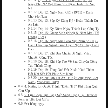
Dịp 11: Ngày Quốc Tế Phụ Nữ (8/3) &
Ngày Phụ Nữ Việt Nam (20/10) – Dành Cho Sếp
Nữ
Dịp 12: Ngày Nam Giới (19/11) – Dành
Cho Sếp Nam
Dịp 13: Sếp Ký Đăng Ký / Hoàn Thành Dự
Án Lớn
Dịp 14: Kỷ Niệm Ngày Thành Lập Công Ty
Dịp 15: Giáng Sinh (Noel) & Năm Mới (Tết
Dương Lịch)
Dịp 16: Ngày Nhà Giáo Việt Nam (20/11) –
Dành Cho Sếp Ngành Giáo Dục / Người Thầy Lãnh
Đạo
Dịp 17: Khi Bạn Chuẩn Bị Nghỉ Việc /
Chuyển Công Tác
Dịp 18: Khi Sếp Trở Về Sau Chuyến Công
Tác Thành Công
Dịp 19: Tặng Quà Đột Xuất / Quà Thăm
Hỏi Khi Sếp Hồi Phục Sức Khỏe
Dịp 20: Dịp Tri Ân Tri Kỷ Công Việc Cuối
Năm (Year-End Party)
4. Những Bí Quyết Tránh “Điểm Trừ” Khi Tặng Quà
Cho Sếp
5. Lựa Chọn Quà Tặng Sếp Sang Trọng Tại Heracles
Pens & Tiến Đạt Gifts
Đặt hàng ngay