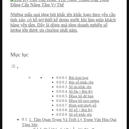
Những mẫu quà tặng bút khắc tên khắc logo theo yêu cầu
tinh xảo, có hỗ trợ thiết kế demo trước khi làm giúp khách
hàng yên tâm. Đây là dòng quà tặng doanh nghiệp số
lượng lớn được ưa chuộng nhất năm.
Mục lục
Bút kim loại
Bút gỗ khắc tên
Sổ da khắc tên
Sổ Da + Bút Ký
Đồng hồ để bàn
Đồng hồ treo tường
Bình giữ nhiệt gỗ
Sổ gỗ + Bút Ký
Sổ gỗ khắc tên
1. Tầm Quan Trọng Và Triết Lý Trong Văn Hóa Quà
Tặng Sếp