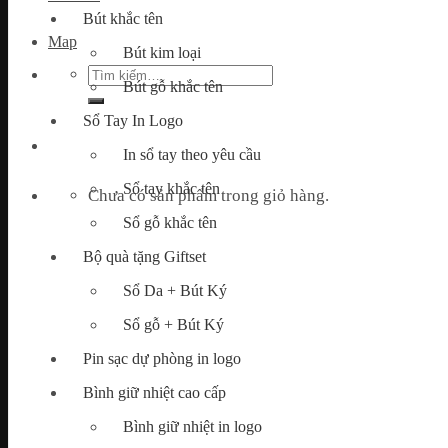
Bút khắc tên
Map
Bút kim loại
Tìm
Bút gỗ khắc tên
kiếm:
Sổ Tay In Logo
In sổ tay theo yêu cầu
Sổ tay khắc tên
Chưa có sản phẩm trong giỏ hàng.
Sổ gỗ khắc tên
Bộ quà tặng Giftset
Sổ Da + Bút Ký
Sổ gỗ + Bút Ký
Pin sạc dự phòng in logo
Bình giữ nhiệt cao cấp
Bình giữ nhiệt in logo