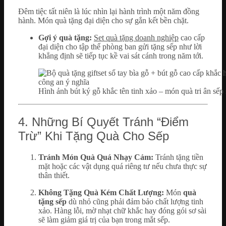
Đêm tiệc tất niên là lúc nhìn lại hành trình một năm đồng
hành. Món quà tặng đại diện cho sự gắn kết bền chặt.
Gợi ý quà tặng:
Set quà tặng doanh nghiệp
cao cấp
đại diện cho tập thể phòng ban gửi tặng sếp như lời
khẳng định sẽ tiếp tục kề vai sát cánh trong năm tới.
Hình ảnh bút ký gỗ khắc tên tinh xảo – món quà tri ân sếp
4. Những Bí Quyết Tránh “Điểm
Trừ” Khi Tặng Quà Cho Sếp
Tránh Món Quà Quá Nhạy Cảm:
Tránh tặng tiền
mặt hoặc các vật dụng quá riêng tư nếu chưa thực sự
thân thiết.
Không Tặng Quà Kém Chất Lượng:
Món
quà
tặng sếp
dù nhỏ cũng phải đảm bảo chất lượng tinh
xảo. Hàng lỗi, mờ nhạt chữ khắc hay đóng gói sơ sài
sẽ làm giảm giá trị của bạn trong mắt sếp.