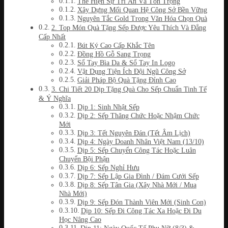
Thể Hiện Sự Tri Ân Và Tôn Trọng
Xây Dựng Mối Quan Hệ Công Sở Bền Vững
Nguyên Tắc Gold Trong Văn Hóa Chọn Quà
2. Top Món Quà Tặng Sếp Được Yêu Thích Và Đẳng
Cấp Nhất
Bút Ký Cao Cấp Khắc Tên
Đồng Hồ Gỗ Sang Trọng
Sổ Tay Bìa Da & Sổ Tay In Logo
Vật Dụng Tiện Ích Đội Ngũ Công Sở
Giải Pháp Bộ Quà Tặng Đỉnh Cao
3. Chi Tiết 20 Dịp Tặng Quà Cho Sếp Chuẩn Tinh Tế
& Ý Nghĩa
Dịp 1: Sinh Nhật Sếp
Dịp 2: Sếp Thăng Chức Hoặc Nhậm Chức
Mới
Dịp 3: Tết Nguyên Đán (Tết Âm Lịch)
Dịp 4: Ngày Doanh Nhân Việt Nam (13/10)
Dịp 5: Sếp Chuyển Công Tác Hoặc Luân
Chuyển Bội Phận
Dịp 6: Sếp Nghỉ Hưu
Dịp 7: Sếp Lập Gia Đình / Đám Cưới Sếp
Dịp 8: Sếp Tân Gia (Xây Nhà Mới / Mua
Nhà Mới)
Dịp 9: Sếp Đón Thành Viên Mới (Sinh Con)
Dịp 10: Sếp Đi Công Tác Xa Hoặc Đi Du
Học Nâng Cao