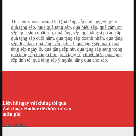
This entry was posted in
Quà tặng sếp
and tagged
gợi ý
quà tặng sếp
,
mua quà tặng sếp
,
quà biếu sếp
,
quà cảm ơn
sếp
,
quà sinh nhật sếp
,
quà tặng sếp
,
quà tặng sếp cao cấp
,
quà tặng sếp cuối năm
,
quà tặng sếp doanh nhân
,
quà tặng
sếp độc đáo
,
quà tặng sếp lịch sự
,
quà tặng sếp nam
,
quà
tặng sếp ngày lễ
,
quà tặng sếp nữ
,
quà tặng sếp sang trọng
,
quà tặng sếp thăng chức
,
quà tặng sếp thiết thực
,
quà tặng
sếp tinh tế
,
quà tặng sếp ý nghĩa
,
tặng quà cho sếp
.
Liên hệ ngay với chúng tôi qua
Zalo hoặc Hotline để được tư vấn
miễn phí
Zalo/Hotline