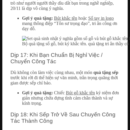
trò như người người thầy dìu dắt bạn trong nghề nghiệp,
20/11 là dịp vô cùng ý nghĩa.
Gợi ý quà tặng:
Bút khắc tên
hoặc
Sổ tay in logo
mang thông điệp “Tôn sư trọng đạo”, tri ân công ơn
dạy dỗ.
Bộ quà tặng sổ gỗ, bút ký khắc tên. quà tặng tri ân thầy cô
Dịp 17: Khi Bạn Chuẩn Bị Nghỉ Việc /
Chuyển Công Tác
Dù không còn làm việc cùng nhau, một món
quà tặng sếp
trước khi rời đi thể hiện sự văn minh, trân trọng quãng thời
gian được sếp chỉ bảo.
Gợi ý quà tặng:
Chiếc
Bút gỗ khắc tên
kỷ niệm đơn
giản nhưng chứa đựng tình cảm chân thành và sự
kính trọng.
Dịp 18: Khi Sếp Trở Về Sau Chuyến Công
Tác Thành Công