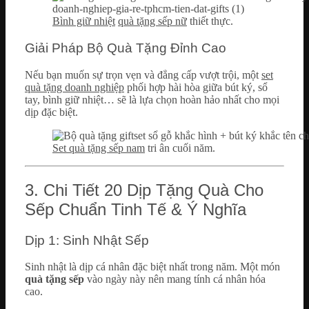
Bình giữ nhiệt
quà tặng sếp nữ
thiết thực.
Giải Pháp Bộ Quà Tặng Đỉnh Cao
Nếu bạn muốn sự trọn vẹn và đẳng cấp vượt trội, một
set
quà tặng doanh nghiệp
phối hợp hài hòa giữa bút ký, sổ
tay, bình giữ nhiệt… sẽ là lựa chọn hoàn hảo nhất cho mọi
dịp đặc biệt.
Set quà tặng sếp nam
tri ân cuối năm.
3. Chi Tiết 20 Dịp Tặng Quà Cho
Sếp Chuẩn Tinh Tế & Ý Nghĩa
Dịp 1: Sinh Nhật Sếp
Sinh nhật là dịp cá nhân đặc biệt nhất trong năm. Một món
quà tặng sếp
vào ngày này nên mang tính cá nhân hóa
cao.