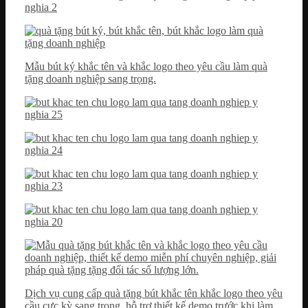
Mẫu bút ký khắc tên và khắc logo theo yêu cầu làm quà
tặng doanh nghiệp sang trọng.
Dịch vụ cung cấp quà tặng bút khắc tên khắc logo theo yêu
cầu cực kỳ sang trọng, hỗ trợ thiết kế demo trước khi làm,