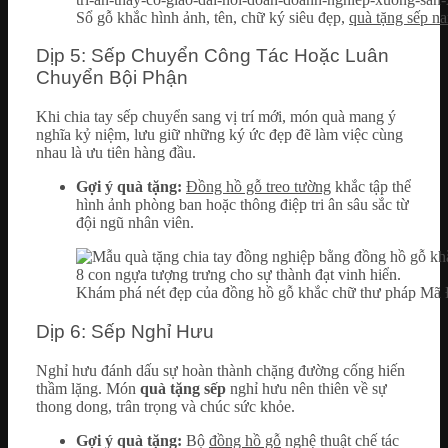
Sổ gỗ khắc hình ảnh, tên, chữ ký siêu đẹp,
quà tặng sếp n
Dịp 5: Sếp Chuyển Công Tác Hoặc Luân
Chuyển Bội Phận
Khi chia tay sếp chuyển sang vị trí mới, món quà mang ý
nghĩa kỷ niệm, lưu giữ những ký ức đẹp đẽ làm việc cùng
nhau là ưu tiên hàng đầu.
Gợi ý quà tặng:
Đồng hồ gỗ treo tường
khắc tập thể
hình ảnh phòng ban hoặc thông điệp tri ân sâu sắc từ
đội ngũ nhân viên.
Khám phá nét đẹp của đồng hồ gỗ khắc chữ thư pháp Mã 
Dịp 6: Sếp Nghỉ Hưu
Nghỉ hưu đánh dấu sự hoàn thành chặng đường cống hiến
thầm lặng. Món
quà tặng sếp
nghỉ hưu nên thiên về sự
thong dong, trân trọng và chúc sức khỏe.
Gợi ý quà tặng:
Bộ
đồng hồ gỗ
nghệ thuật chế tác