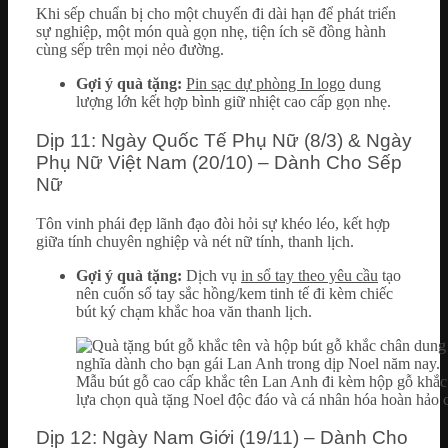
Khi sếp chuẩn bị cho một chuyến đi dài hạn để phát triển
sự nghiệp, một món quà gọn nhẹ, tiện ích sẽ đồng hành
cùng sếp trên mọi nẻo đường.
Gợi ý quà tặng:
Pin sạc dự phòng In logo
dung
lượng lớn kết hợp bình giữ nhiệt cao cấp gọn nhẹ.
Dịp 11: Ngày Quốc Tế Phụ Nữ (8/3) & Ngày
Phụ Nữ Việt Nam (20/10) – Dành Cho Sếp
Nữ
Tôn vinh phái đẹp lãnh đạo đòi hỏi sự khéo léo, kết hợp
giữa tính chuyên nghiệp và nét nữ tính, thanh lịch.
Gợi ý quà tặng:
Dịch vụ
in sổ tay theo yêu cầu
tạo
nên cuốn sổ tay sắc hồng/kem tinh tế đi kèm chiếc
bút ký chạm khắc hoa văn thanh lịch.
Mẫu bút gỗ cao cấp khắc tên Lan Anh đi kèm hộp gỗ khắc 
lựa chọn quà tặng Noel độc đáo và cá nhân hóa hoàn hảo c
Dịp 12: Ngày Nam Giới (19/11) – Dành Cho