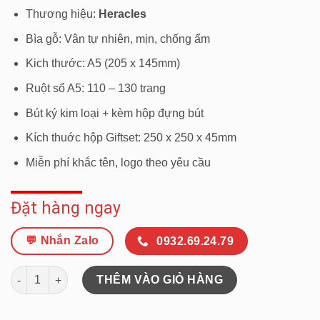
gốc
hiện
Thương hiệu:
Heracles
là:
tại
₫540.000.
là:
Bìa gỗ: Vân tự nhiên, mịn, chống ẩm
₫430.000.
Kich thước: A5 (205 x 145mm)
Ruột sổ A5: 110 – 130 trang
Bút ký kim loại + kèm hộp đựng bút
Kích thuớc hộp Giftset: 250 x 250 x 45mm
Miễn phí khắc tên, logo theo yêu cầu
Đặt hàng ngay
💬 Nhắn Zalo
0932.69.24.79
Bộ quà tặng Sổ gỗ + Bút ký Heracles 006V Khắc tên, chữ, hình ả
THÊM VÀO GIỎ HÀNG