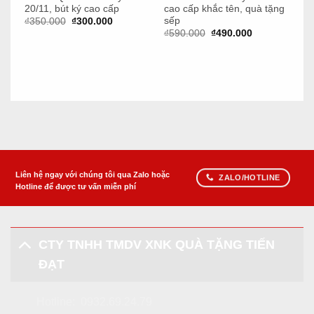
20/11, bút ký cao cấp
cao cấp khắc tên, quà tặng
sế
sếp
Giá
Giá
₫
350.000
₫
300.000
₫
8
gốc
hiện
Giá
Giá
₫
590.000
₫
490.000
là:
tại
gốc
hiện
₫350.000.
là:
là:
tại
₫300.000.
₫590.000.
là:
₫490.000.
Liên hệ ngay với chúng tôi qua Zalo hoặc
ZALO/HOTLINE
Hotline để được tư vấn miễn phí
CTY TNHH TMDV XNK QUÀ TẶNG TIẾN
ĐẠT
Hotline:
0932.69.24.79