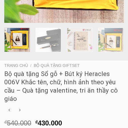
TRANG CHỦ
/
BỘ QUÀ TẶNG GIFTSET
Bộ quà tặng Sổ gỗ + Bút ký Heracles
006V Khắc tên, chữ, hình ảnh theo yêu
cầu – Quà tặng valentine, tri ân thầy cô
giáo
Giá
Giá
540.000
430.000
₫
₫