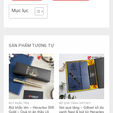
Mục lục
SẢN PHẨM TƯƠNG TỰ
BÚT KHẮC TÊN
BỘ QUÀ TẶNG GIFTSET
BỘ
Bút khắc tên – Heracles 008
Set quà tặng – Giftset sổ da
Se
Gold – Quà tri ân thầy cô
xanh Navi & bút ký Heracles
bú