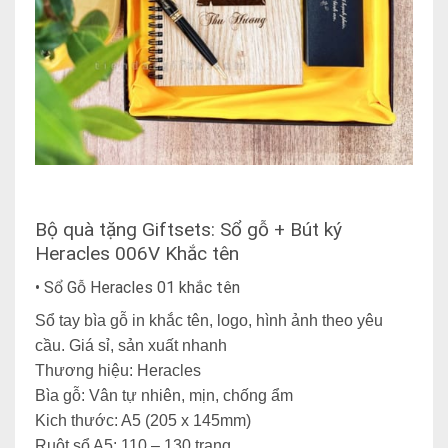
Bộ quà tặng Giftsets
: Sổ gỗ +
Bút ký
Heracles 006V Khắc tên
•
Sổ Gỗ Heracles 01 khắc tên
Sổ tay bìa gỗ in khắc tên, logo, hình ảnh theo yêu
cầu. Giá sỉ, sản xuất nhanh
Thương hiệu: Heracles
Bìa gỗ: Vân tự nhiên, mịn, chống ẩm
Kich thước: A5 (205 x 145mm)
Ruột sổ A5: 110 – 130 trang