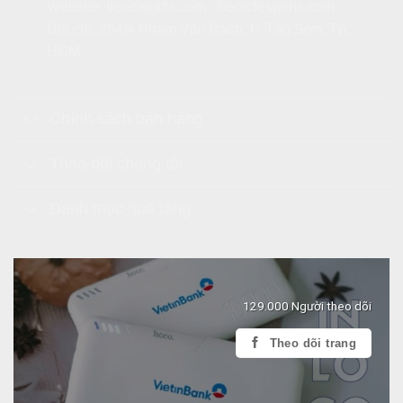
Website:
tiendatgifts.com
-
heraclespens.com
Địa chỉ: 294/4 Phạm Văn Bạch, P. Tân Sơn, Tp.
HCM
Chính sách bán hàng
Theo dõi chúng tôi
Danh mục quà tặng
129.000 Người theo dõi
Theo dõi trang