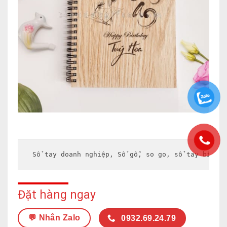
Sổ tay doanh nghiệp
, 
Sổ gỗ
,
 so go
, 
sổ tay bìa gỗ
Đặt hàng ngay
💬 Nhắn Zalo
0932.69.24.79