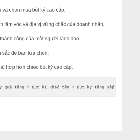
u và chọn mua bút ký cao cấp.
h tầm vóc và địa vị vững chắc của doanh nhân.
n thành công của một người lãnh đạo.
 sắc để bạn lựa chọn.
ù hợp hơn chiếc bút ký cao cấp.
ý quà tặng
 • 
Bút kí khắc tên
 • 
Bút ký tặng sếp
 • 
Bút khắ