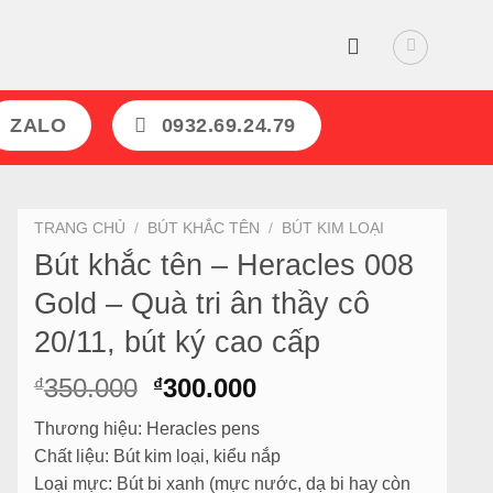
ZALO
0932.69.24.79
TRANG CHỦ
/
BÚT KHẮC TÊN
/
BÚT KIM LOẠI
Bút khắc tên – Heracles 008
Gold – Quà tri ân thầy cô
20/11, bút ký cao cấp
Giá
Giá
350.000
300.000
₫
₫
gốc
hiện
Thương hiệu: Heracles pens
là:
tại
Chất liệu: Bút kim loại, kiểu nắp
₫350.000.
là:
Loại mực: Bút bi xanh (mực nước, dạ bi hay còn
₫300.000.