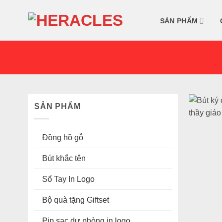
Skip
to
SẢN PHẨM
content
SẢN PHẨM
Đồng hồ gỗ
Bút khắc tên
Sổ Tay In Logo
Bộ quà tặng Giftset
Pin sạc dự phòng in logo