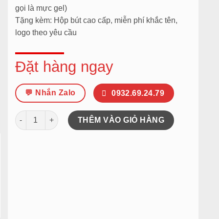
gọi là mực gel)
Tặng kèm: Hộp bút cao cấp, miễn phí khắc tên,
logo theo yêu cầu
Đặt hàng ngay
💬 Nhắn Zalo
0932.69.24.79
Bút khắc tên – Heracles 008 Gold – Quà tri ân thầy cô 20/11,
THÊM VÀO GIỎ HÀNG