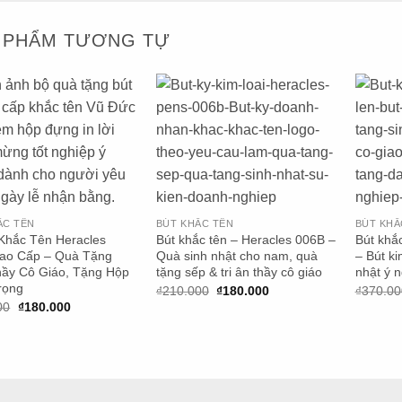
 PHẨM TƯƠNG TỰ
+
+
ẮC TÊN
BÚT KHẮC TÊN
BÚT KHẮ
 Khắc Tên Heracles
Bút khắc tên – Heracles 006B –
Bút khắ
ao Cấp – Quà Tặng
Quà sinh nhật cho nam, quà
– Bút ki
hầy Cô Giáo, Tặng Hộp
tặng sếp & tri ân thầy cô giáo
nhật ý 
rọng
Giá
Giá
₫
210.000
₫
180.000
₫
370.00
gốc
hiện
Giá
Giá
00
₫
180.000
là:
tại
gốc
hiện
₫210.000.
là:
là:
tại
₫180.000.
₫210.000.
là:
₫180.000.