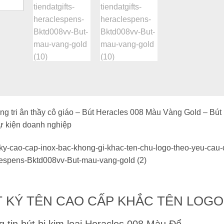
ng tri ân thầy cô giáo – Bút Heracles 008 Màu Vàng Gold – Bút 
ự kiện doanh nghiệp
 KÝ TÊN CAO CẤP KHẮC TÊN LOGO
 tin bút bi kim loại Heracles 008 Màu Đổ