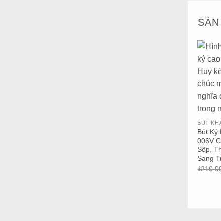
SẢN
+
BÚT KH
Bút Ký
006V C
Sếp, T
Sang T
₫
210.0