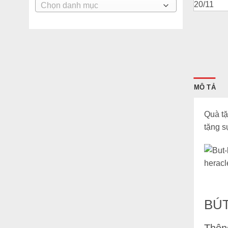
DANH
MỤC
BÀI
VIẾT
MÔ TẢ
Quà tặ
tặng s
BÚT
Thông