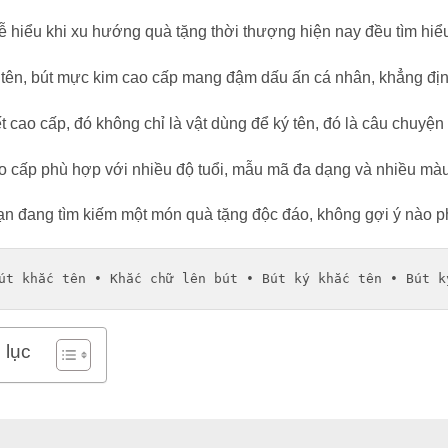
ễ hiểu khi xu hướng quà tặng thời thượng hiện nay đều tìm hiể
 tên, bút mực kim cao cấp mang đậm dấu ấn cá nhân, khẳng địn
ết cao cấp, đó không chỉ là vật dùng để ký tên, đó là câu chuyệ
o cấp phù hợp với nhiều độ tuổi, mẫu mã đa dạng và nhiều màu
n đang tìm kiếm một món quà tặng độc đáo, không gợi ý nào ph
út khắc tên
 • 
Khắc chữ lên bút
 • 
Bút ký khắc tên
 • 
Bút k
 lục