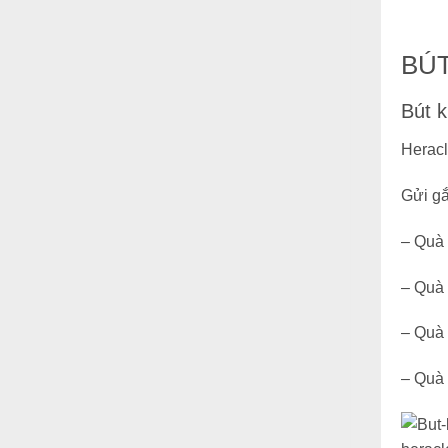
BÚT
Bút k
Heracl
Gửi gắ
– Quà 
– Quà 
– Quà 
– Quà 