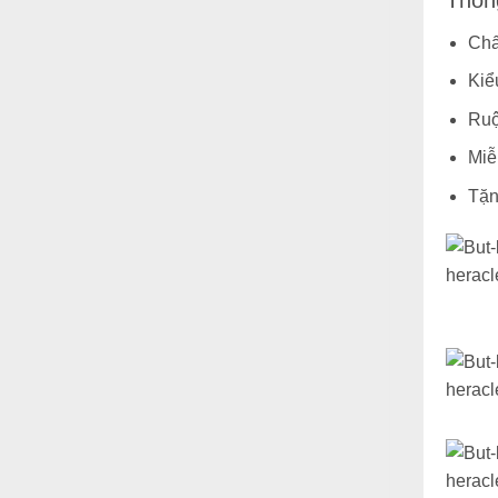
Chấ
Kiể
Ruộ
Miễ
Tặn