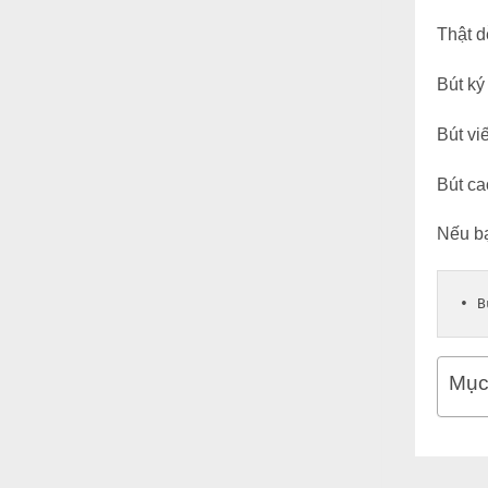
Thật d
Bút ký
Bút vi
Bút ca
Nếu bạ
• 
B
Mục