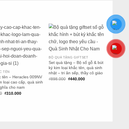
+
BỘ QUÀ TẶNG GIFTSET
Set quà tặng – Bộ sổ gỗ & bút
ký kim loại khắc tên, quà sinh
C TÊN
nhật – tri ân sếp, thầy cô giáo
+
c tên – Heracles 009NV
Giá
Giá
₫
898.000
₫
440.000
m loại cao cấp, quà sinh
gốc
hiện
là:
tại
nghĩa cho nam
BÚT KHẮ
₫898.000.
là:
Bút khắc
Giá
Giá
0
₫
310.000
₫440.000.
gốc
hiện
Quà tặng
là:
tại
ký khắc 
₫370.000.
là:
₫
320.00
₫310.000.