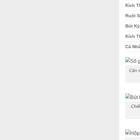
Kích 
Ruột S
Bút Ký
Kích T
Cá Nh
Cận c
Chiế