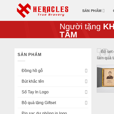
Skip
to
SẢN PHẨM
content
Người tặng
KH
TÂM
SẢN PHẨM
Đồng hồ gỗ
Bút khắc tên
Sổ Tay In Logo
Bộ quà tặng Giftset
Pin sạc dự phòng in logo