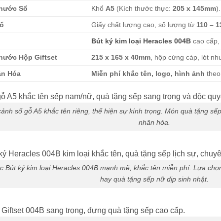
Thước Sổ
Khổ
A5
(Kích thước thực:
205 x 145mm
).
ổ
Giấy chất lượng cao, số lượng từ
110 – 1
Bút ký kim loại Heracles 004B
cao cấp, 
hước Hộp Giftset
215 x 165 x 40mm
, hộp cứng cáp, lót nh
ân Hóa
Miễn phí khắc tên, logo, hình ảnh
theo
ảnh sổ gỗ A5 khắc tên riêng, thể hiện sự kính trọng. Món quà tặng s
nhân hóa.
c Bút ký kim loại Heracles 004B mạnh mẽ, khắc tên miễn phí. Lựa chọ
hay quà tặng sếp nữ dịp sinh nhật.