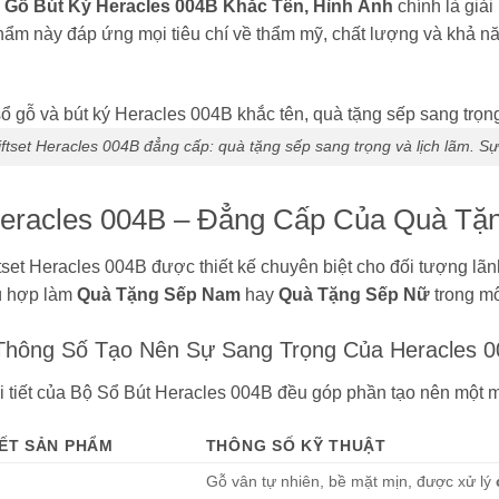
 Gỗ Bút Ký Heracles 004B Khắc Tên, Hình Ảnh
chính là giả
ẩm này đáp ứng mọi tiêu chí về thẩm mỹ, chất lượng và khả n
ftset Heracles 004B đẳng cấp: quà tặng sếp sang trọng và lịch lãm. Sự
Heracles 004B – Đẳng Cấp Của Quà Tặ
tset Heracles 004B được thiết kế chuyên biệt cho đối tượng lã
ù hợp làm
Quà Tặng Sếp Nam
hay
Quà Tặng Sếp Nữ
trong mô
 Thông Số Tạo Nên Sự Sang Trọng Của Heracles 
i tiết của Bộ Sổ Bút Heracles 004B đều góp phần tạo nên một
IẾT SẢN PHẨM
THÔNG SỐ KỸ THUẬT
Gỗ vân tự nhiên, bề mặt mịn, được xử lý