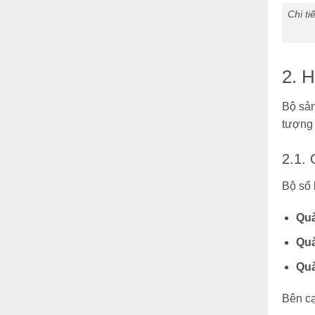
Chi t
2. 
Bộ sản
tượng 
2.1.
Bộ sổ 
Quà
Quà
Quà
Bên cạ