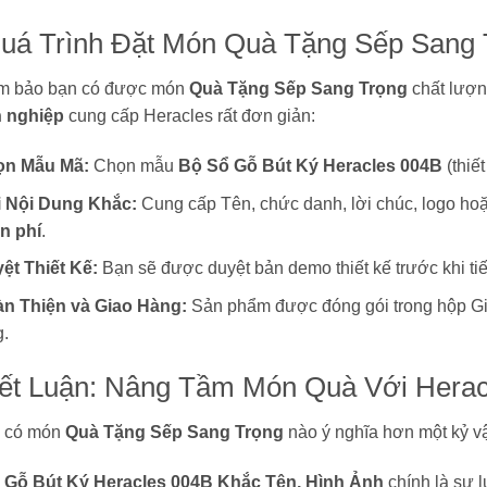
Quá Trình Đặt Món Quà Tặng Sếp Sang
m bảo bạn có được món
Quà Tặng Sếp Sang Trọng
chất lượng
 nghiệp
cung cấp Heracles rất đơn giản:
ọn Mẫu Mã:
Chọn mẫu
Bộ Sổ Gỗ Bút Ký Heracles 004B
(thiế
 Nội Dung Khắc:
Cung cấp Tên, chức danh, lời chúc, logo ho
n phí
.
ệt Thiết Kế:
Bạn sẽ được duyệt bản demo thiết kế trước khi tiế
n Thiện và Giao Hàng:
Sản phẩm được đóng gói trong hộp Gi
g.
Kết Luận: Nâng Tầm Món Quà Với Herac
 có món
Quà Tặng Sếp Sang Trọng
nào ý nghĩa hơn một kỷ vậ
 Gỗ Bút Ký Heracles 004B Khắc Tên, Hình Ảnh
chính là sự 