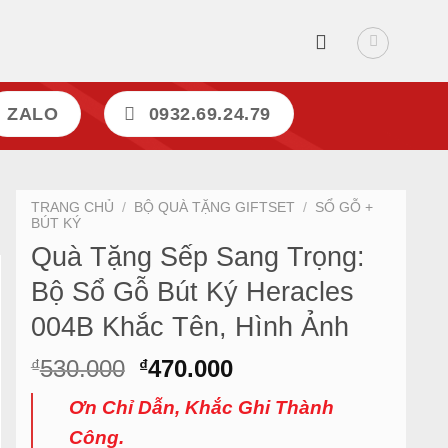
ZALO
0932.69.24.79
TRANG CHỦ
/
BỘ QUÀ TẶNG GIFTSET
/
SỔ GỖ +
BÚT KÝ
Quà Tặng Sếp Sang Trọng:
Bộ Sổ Gỗ Bút Ký Heracles
004B Khắc Tên, Hình Ảnh
Giá
Giá
530.000
470.000
₫
₫
gốc
hiện
Ơn Chỉ Dẫn, Khắc Ghi Thành
là:
tại
₫530.000.
là:
Công.