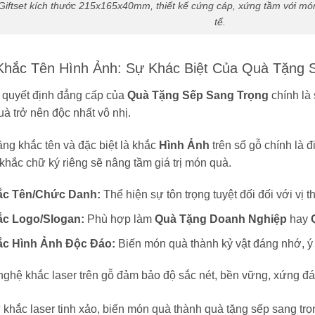
Giftset kích thước 215x165x40mm, thiết kế cứng cáp, xứng tầm với món
tế.
 Khắc Tên Hình Ảnh: Sự Khác Biệt Của Quà Tặng
 quyết định đẳng cấp của
Quà Tặng Sếp Sang Trọng
chính là
à trở nên độc nhất vô nhị.
ng khắc tên và đặc biệt là khắc
Hình Ảnh
trên sổ gỗ chính là
 khắc chữ ký riêng sẽ nâng tầm giá trị món quà.
ắc Tên/Chức Danh:
Thể hiện sự tôn trọng tuyệt đối đối với vị 
c Logo/Slogan:
Phù hợp làm
Quà Tặng Doanh Nghiệp
hay
c Hình Ảnh Độc Đáo:
Biến món quà thành kỷ vật đáng nhớ, ý 
ghệ khắc laser trên gỗ đảm bảo độ sắc nét, bền vững, xứng đ