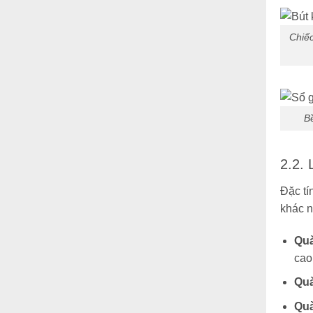
Chiếc
Bề
2.2.
Đặc tí
khác n
Quà
cao
Quà
Quà