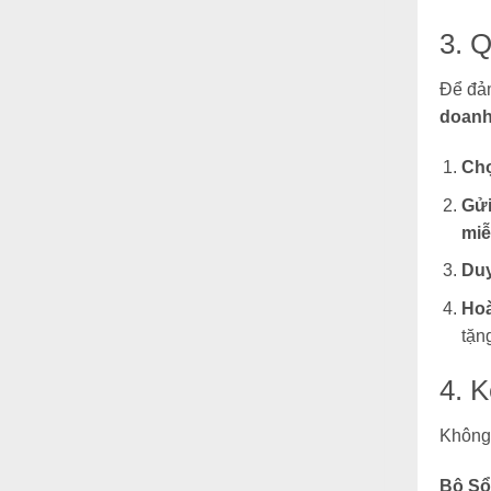
3. 
Để đả
doanh
Ch
Gửi
miễ
Duy
Hoà
tặn
4. 
Không
Bộ Sổ