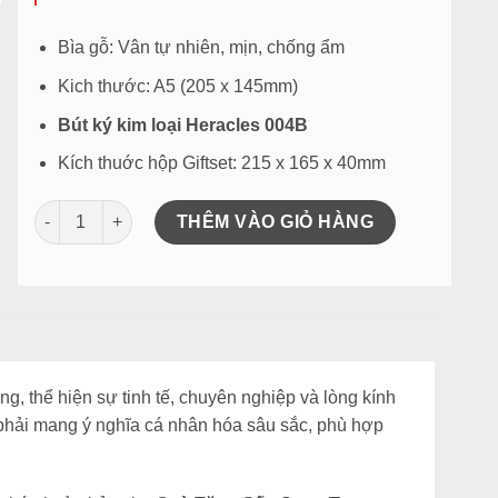
₫470.000.
Bìa gỗ: Vân tự nhiên, mịn, chống ẩm
Kich thước: A5 (205 x 145mm)
Bút ký kim loại
Heracles 004B
Kích thuớc hộp Giftset: 215 x 165 x 40mm
Quà Tặng Sếp Sang Trọng: Bộ Sổ Gỗ Bút Ký Heracles 004B 
THÊM VÀO GIỎ HÀNG
ng, thể hiện sự tinh tế, chuyên nghiệp và lòng kính
phải mang ý nghĩa cá nhân hóa sâu sắc, phù hợp