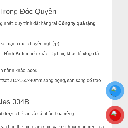
 Trọng Độc Quyền
 nhất, quy trình đặt hàng tại
Công ty quà tặng
t kế mạnh mẽ, chuyên nghiệp).
ặc
Hình Ảnh
muốn khắc. Dịch vụ khắc tên/logo là
n hành khắc laser.
ftset 215x165x40mm sang trọng, sẵn sàng để trao
les 004B
t được chế tác và cá nhân hóa riêng.
lựa chọn thể hiện tầm nhìn và sự chuyên nghiệp của