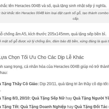
 bút khắc tên Heracles 004B kim loại đặt cạnh sổ gỗ, tạo thành combo
cấp.
 mặt sổ gỗ được xử lý chống ẩm, đảm bảo độ bền, xứng đáng là quà tặ
 Lựa Chọn Tối Ưu Cho Các Dịp Lễ Khác
nh sang trọng, cá nhân hóa của Heracles 004B giúp nó trở thàn
hau:
 Tặng Thầy Cô Giáo:
Dịp 20/11, quà tặng tri ân thầy cô dịp t
.
 Tặng 8/3, 20/10:
Quà Tặng Sếp Nữ
hay
Quà Tặng Người Y
 Tặng Tết:
Quà Tặng Doanh Nghiệp
hay
Quà Tặng Đối Tác