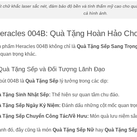
iết chữ khắc laser sắc nét, đảm bảo độ bền và tính thẩm mỹ cao cho qu
cả hình ảnh.
Heracles 004B: Quà Tặng Hoàn Hảo Cho
 phẩm Heracles 004B không chỉ là
Quà Tặng Sếp Sang Trọn
quan trọng khác.
 Quà Tặng Sếp và Đối Tượng Lãnh Đạo
bút 004B là
Quà Tặng Sếp
lý tưởng trong các dịp:
 Tặng Sinh Nhật Sếp:
Thể hiện sự quan tâm chu đáo.
 Tặng Sếp Ngày Kỷ Niệm:
Đánh dấu những cột mốc quan trọn
 Tặng Sếp Chuyển Công Tác/Về Hưu:
Món quà lưu niệm sâu s
nh đó, đây cũng là món
Quà Tặng Sếp Nữ
hay
Quà Tặng Sế