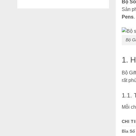
MỤC
Bộ Sổ
BÀI
Sản ph
VIẾT
Pens
.
Bộ Gi
1. 
Bộ Gif
rất ph
1.1.
Mỗi ch
CHI T
Bìa Sổ