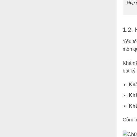
Hộp 
1.2.
Yếu tố
món qu
Khả nă
bút ký
Kh
Khắ
Khắ
Công n