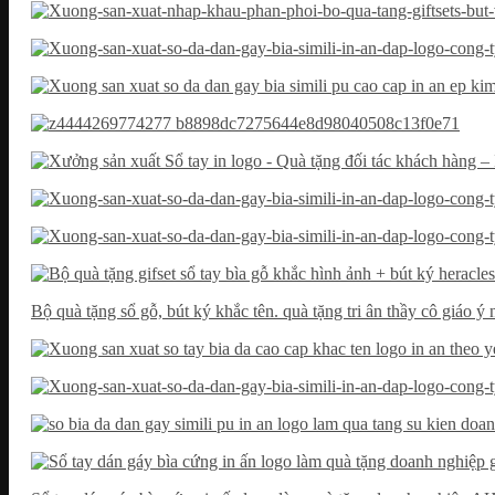
Bộ quà tặng sổ gỗ, bút ký khắc tên. quà tặng tri ân thầy cô giáo ý 