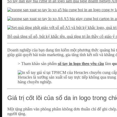
Sổ tay dán gáy bìa cứng in ấn logo làm quà tặng doanh nghiệ
Bộ quà tặng sổ gỗ, bút ký khắc tên. quà tặng tri ân thầy cô giáo ý 
Doanh nghiệp của bạn đang tìm kiếm một phương thức quảng bá thiế
giúp giải quyết bài toán marketing, gia tăng tính kết nối và khẳn
> Tham khảo sản phẩm
sổ tay in logo theo yêu cầu
làm
qu
Heracles là xưởng sản xuất sổ tay trực tiếp không qua trung 
hàng chuyên nghiệp.
Giá trị cốt lõi của sổ da in logo trong c
Một tặng phẩm văn phòng phẩm không đơn thuần chỉ để ghi chép. Đ
người tặng.