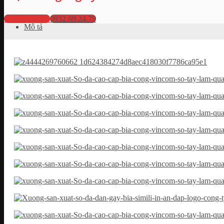
💬 Nhắn Zalo
0932.69.24.79
Mô tả