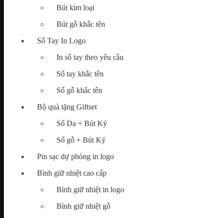
Bút kim loại
Map
Bút gỗ khắc tên
Tìm
Sổ Tay In Logo
kiếm:
In sổ tay theo yêu cầu
Sổ tay khắc tên
Sổ gỗ khắc tên
Chưa có sản phẩm trong giỏ hàng.
Bộ quà tặng Giftset
Sổ Da + Bút Ký
Sổ gỗ + Bút Ký
Pin sạc dự phòng in logo
Bình giữ nhiệt cao cấp
Bình giữ nhiệt in logo
Bình giữ nhiệt gỗ