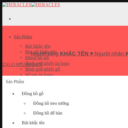
Skip
to
content
Sản Phẩm
Bút khắc tên
Bút gỗ khắc tên
Người tặng
KHẮC TÊN
♥ Người nhận
Đồng hồ gỗ
Bình giữ nhiệt in logo
ZALO
0932.69.24.79
Bình giữ nhiệt gỗ
Sổ tay in logo
Bộ quà tặng Giftset
Sản Phẩm
Pin sạc dự phòng in logo
USB In logo
Đồng hồ gỗ
Móc khoá khắc tên
Hộp đựng name card
Đồng hồ treo tường
Quà tặng doanh nghiệp
Đồng hồ để bàn
Bút khắc tên
Bài Viết