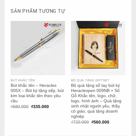
SẢN PHẨM TƯƠNG TỰ
BÚT KHẮC TÊN
BỘ QUÀ TẶNG GIFTSET
BÚ
Bút khắc tên – Heracles
Bộ quà tặng sổ tay bút ký
Bộ
005X – Bút ký tặng sếp, bút
Heraclespen 009NB + Sổ
He
kim loại khắc tên theo yêu
Gỗ Khắc tên, logo, chữ,
Qu
cầu
logo, hình ảnh – Quà tặng
C
sinh nhật người yêu, thầy
Giá
Giá
₫
680.000
₫
335.000
₫
3
gốc
hiện
cô giáo, quà tặng doanh
là:
tại
nghiệp
₫680.000.
là:
Giá
Giá
₫335.000.
₫
720.000
₫
560.000
gốc
hiện
là:
tại
₫720.000.
là: