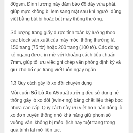
80gsm. Định lượng này đảm bảo độ dày vừa phải,
giúp mực không bị lem sang mặt sau khi người dùng
viết bằng bút bi hoặc bút máy thông thường.
Số lượng trang giấy được tính toán kỹ lưỡng theo
các block sản xuất của máy móc, thông thường là
150 trang (75 tờ) hoặc 200 trang (100 tờ). Các dòng
kẻ ngang được in mờ với khoảng cách tiêu chuẩn
7mm, giúp tối ưu việc ghi chép văn phòng định kỳ và
giữ cho bố cục trang viết luôn ngay ngắn.
1.3 Quy cách gáy lò xo đôi chuyên dụng
Mỗi cuốn
Sổ Lò Xo A5
xuất xưởng đều sử dụng hệ
thống gáy lò xo đôi (twin-ring) bằng chất liệu thép bọc
nhựa cao cấp. Quy cách này ưu việt hơn hẳn dòng lò
xo đơn truyền thống nhờ khả năng giữ phom sổ
vuông vắn, không bị méo lệch hay tuột trang trong
quá trình lật mở liên tục.