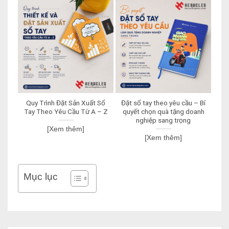
Quy Trình Đặt Sản Xuất Sổ
Đặt sổ tay theo yêu cầu – Bí
In
Tay Theo Yêu Cầu Từ A – Z
quyết chọn quà tặng doanh
Nà
nghiệp sang trọng
[Xem thêm]
[Xem thêm]
Mục lục