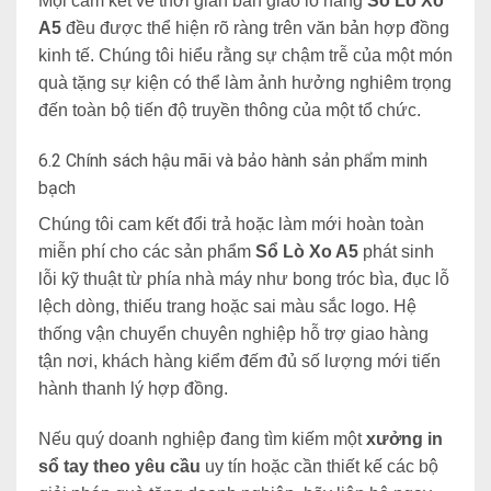
Mọi cam kết về thời gian bàn giao lô hàng
Sổ Lò Xo
A5
đều được thể hiện rõ ràng trên văn bản hợp đồng
kinh tế. Chúng tôi hiểu rằng sự chậm trễ của một món
quà tặng sự kiện có thể làm ảnh hưởng nghiêm trọ
ng
đến toàn bộ tiến độ truyền thông của một tổ chức.
6.2 Chính sách hậu mãi và bảo hành sản phẩm minh
bạch
Chúng tôi cam kết đổi trả hoặc làm mới hoàn toàn
miễn phí cho các sả
n phẩm
Sổ Lò Xo A5
phát sinh
lỗi kỹ thuật từ phía nhà máy như bong tróc bìa, đục lỗ
lệch dòng, thiếu trang hoặc sai màu sắc logo. Hệ
thống vận chuyển chuyên nghiệp hỗ trợ giao hàng
tận nơi, khách hàng kiểm đếm đủ số lượng mới tiến
hành thanh lý hợp đồng.
Nếu quý doanh nghiệp đang tìm kiếm một
xưởng in
sổ tay theo yêu cầu
uy tín hoặc cần thiết kế các bộ