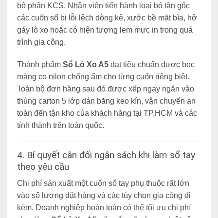
bộ phận KCS. Nhân viên tiến hành loại bỏ tận gốc
các cuốn sổ bị lỗi lệch dòng kẻ, xước bề mặt bìa, hở
gáy lò xo hoặc có hiện tượng lem mực in trong quá
trình gia công.
Thành phẩm
Sổ Lò Xo A5
đạt tiêu chuẩn được bọc
màng co nilon chống ẩm cho từng cuốn riêng biệt.
Toàn bộ đơn hàng sau đó được xếp ngay ngắn vào
thùng carton
5 lớp dán băng keo kín, vận chuyển an
toàn đến tận kho của khách hàng tại TP.HCM và các
tỉnh thành trên toàn quốc.
4. Bí quyết cân đối ngân sách khi làm sổ tay
theo
yêu cầu
Chi phí sản xuất một cuốn sổ tay phụ thuộc
rất lớn
vào số lượng đặt hàng và các tùy chọn gia công đi
kèm. Doanh nghiệp hoàn toàn có thể tối ưu chi phí