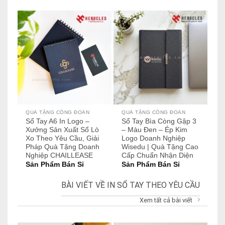
QUÀ TẶNG CÔNG ĐOÀN
QUÀ TẶNG CÔNG ĐOÀN
SỔ
Sổ Tay A6 In Logo –
Sổ Tay Bìa Còng Gập 3
Sổ
Xưởng Sản Xuất Sổ Lò
– Màu Đen – Ép Kim
C
Xo Theo Yêu Cầu, Giải
Logo Doanh Nghiệp
Xư
Pháp Quà Tặng Doanh
Wisedu | Quà Tặng Cao
D
Nghiệp CHAILLEASE
Cấp Chuẩn Nhận Diện
S
Sản Phẩm Bán Sỉ
Sản Phẩm Bán Sỉ
BÀI VIẾT VỀ IN SỔ TAY THEO YÊU CẦU
Xem tất cả bài viết