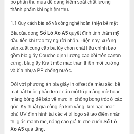
bộ phận thu mua dễ dàng kiểm soát chất lượng
thành phẩm khi nghiệm thu.
1.1 Quy cách bìa sổ và công nghệ hoàn thiện bề mặt
Bìa của dòng
Sổ Lò Xo A5
quyết định tính thẩm mỹ
đầu tiên khi trao tay người nhận. Hiện nay, xưởng
sản xuất cung cấp ba tùy chọn chất liệu chính bao
gồm bìa giấy Couche định lượng cao bồi trên carton
cứng, bìa giấy Kraft mộc mạc thân thiện môi trường
và bìa nhự
a PP chống nước.
Đối với phương án bìa giấy in offset đa màu sắc, bề
mặt bắt buộc phải được cán một lớp màng mờ hoặc
màng bóng để bảo vệ mực in, chống bong tróc
ở các
góc. Kỹ thuật gia công ép kim vàng, kim bạc hoặc
phủ UV định hình tại các vị trí logo sẽ tạo điểm nhấn
thị giác mạnh mẽ, nâng cao giá trị cho cuốn
Sổ Lò
Xo A5
quà tặng.