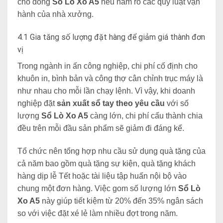
cho dòng
Sổ Lò Xo A5
nếu nắm rõ các quy luật vận
hành của nhà xưởng.
4.1 Gia tăng số lượng đặt hàng để giảm giá thành đơn
vị
Trong ngành in ấn công nghiệp, chi phí cố định cho
khuôn in, bình bản và công thợ cân chỉnh trục máy là
như nhau cho mỗi lần chạy lệnh. Vì vậy, khi doanh
nghiệp đặt
sản xuất sổ tay theo yêu cầu
với số
lượng
Sổ Lò Xo A5
càng lớn, chi phí cấu thành chia
đều trên mỗi đầu sản phẩm sẽ giảm đi đáng kể.
Tổ chức nên tổng hợp nhu cầu sử dụng quà tặng của
cả năm bao gồm quà tặng sự kiện, quà tặng khách
hàng dịp lễ Tết hoặc tài liệu tập huấn nội bộ vào
chung một đơn hàng. Việc gom số lượn
g lớn
Sổ Lò
Xo A5
này giúp tiết kiệm từ 20% đến 35% ngân sách
so với việc đặt xé lẻ làm nhiều đợt trong năm.