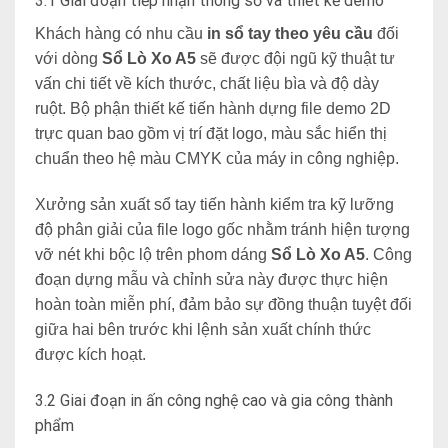
3.1 Giai đoạn tiếp nhận thông số và thiết kế demo
Khách hàng có nhu cầu
in sổ tay theo yêu cầu
đối
với dòng
Sổ Lò Xo A5
sẽ được đội ngũ kỹ thuật tư
vấn chi tiết về kích thước, chất liệu bìa và độ dày
ruột. Bộ phận thiết kế tiến hành dựng file demo 2D
trực quan bao gồm vị trí đặt logo, màu sắc
hiển thị
chuẩn theo hệ màu CMYK của máy in công nghiệp.
Xưởng sản xuất sổ tay tiến hành kiểm tra kỹ lưỡng
độ phân giải của file logo gốc nhằm tránh hiện tượng
vỡ nét khi bộc lộ trên phom dáng
Sổ Lò Xo A5
. Công
đoạn dựng mẫu và chỉnh sửa này được thực hiện
hoàn toàn miễn phí, đảm bảo sự đồng thuận tuyệt đối
giữa hai bên trước khi lệnh sản xuất chính thức
được kích hoạt.
3.2 Giai đoạn in ấn công nghệ cao và gia công thành
phẩm