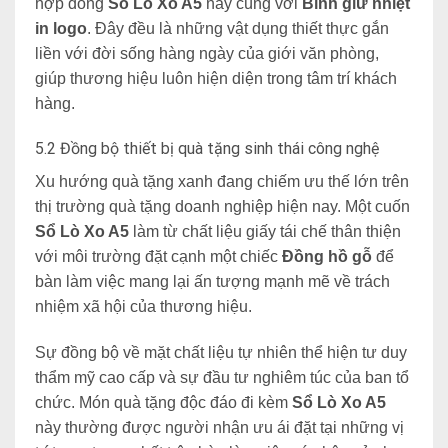
hợp dòng
Sổ Lò Xo A5
này cùng với
Bình giữ nhiệt
in logo
. Đây đều là những vật dụng thiết th
ực gắn
liền với đời sống hàng ngày của giới văn phòng,
giúp thương hiệu luôn hiện diện trong tâm trí khách
hàng.
5.2 Đồng bộ thiết bị quà tặng sinh thái công nghệ
Xu
hướng quà tặng xanh đang chiếm ưu thế
lớn trên
thị trường quà tặng doanh nghiệp hiện nay. Một cuốn
Sổ Lò Xo A5
làm từ chất liệu giấy tái chế thân thiện
với môi trường đặt cạnh một chiếc
Đồng hồ gỗ
để
bàn làm việc mang lại ấn tượng mạnh mẽ về trách
nhiệm xã hội của thương hiệu.
Sự đồng bộ về mặt chất liệu tự nhiên thể hiện tư duy
thẩm mỹ cao cấp và sự đầu tư nghiêm túc của ban tổ
chức. Món quà tặng độc đáo đi kèm
Sổ Lò Xo A5
này thường được người nhận ưu ái đặt tại những vị