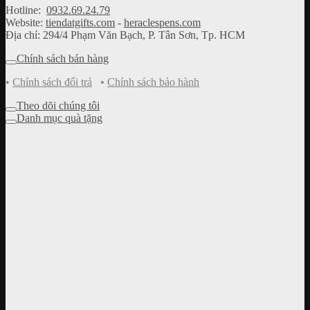
Hotline:
0932.69.24.79
Website:
tiendatgifts.com
-
heraclespens.com
Địa chỉ: 294/4 Phạm Văn Bạch, P. Tân Sơn, Tp. HCM
Chính sách bán hàng
•
Chính sách đổi trả
•
Chính sách bảo hành
Theo dõi chúng tôi
Danh mục quà tặng