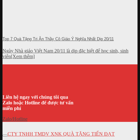
Top 7 Quà Tặng Tri Ân Thầy Cô Giáo Ý Nghĩa Nhất Dịp 20/11
Ngày Nhà giáo Việt Nam 20/11 là dịp đặc biệt để học sinh, sinh
viên[Xem thêm]
Liên hệ ngay với chúng tôi qua
Zalo hoặc Hotline để được tư vấn
miễn phí
Zalo/Hotline
CTY TNHH TMDV XNK QUÀ TẶNG TIẾN ĐẠT