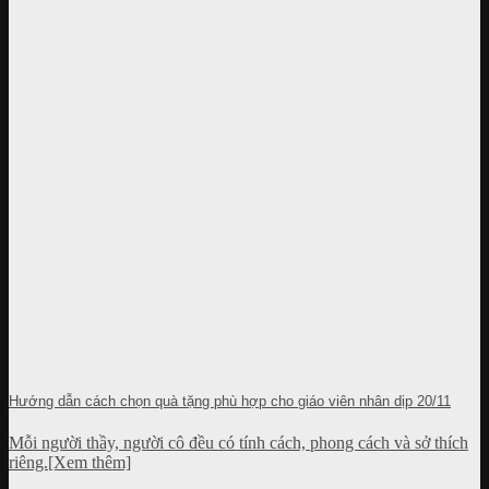
Hướng dẫn cách chọn quà tặng phù hợp cho giáo viên nhân dịp 20/11
Mỗi người thầy, người cô đều có tính cách, phong cách và sở thích
riêng.[Xem thêm]