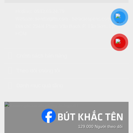
Hotline:
0932.69.24.79
Website:
tiendatgifts.com
-
heraclespens.com
Địa chỉ: 294/4 Phạm Văn Bạch, P. Tân Sơn, Tp.
HCM
Chính sách bán hàng
Theo dõi chúng tôi
Danh mục quà tặng
129.000 Người theo dõi