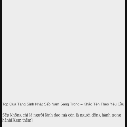
Top Quà Tặng Sinh Nhật Sếp Nam Sang Trọng – Khắc Tên Theo Yêu Cầu
Sếp không chỉ là người lãnh đạo mà còn là người đồng hành trong
hành[Xem thêm]