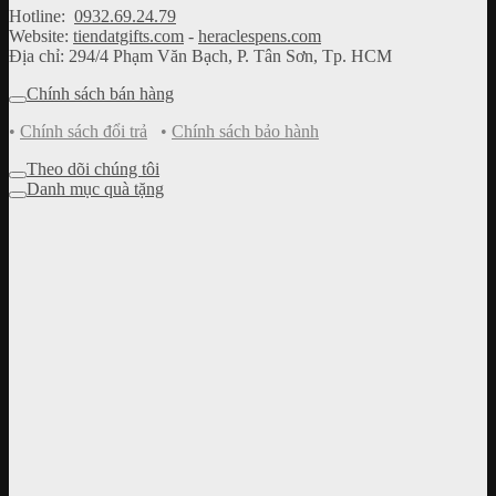
Hotline:
0932.69.24.79
Website:
tiendatgifts.com
-
heraclespens.com
Địa chỉ: 294/4 Phạm Văn Bạch, P. Tân Sơn, Tp. HCM
Chính sách bán hàng
•
Chính sách đổi trả
•
Chính sách bảo hành
Theo dõi chúng tôi
Danh mục quà tặng