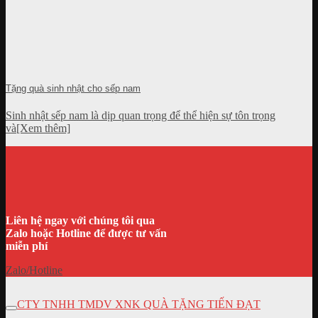
Tặng quà sinh nhật cho sếp nam
Sinh nhật sếp nam là dịp quan trọng để thể hiện sự tôn trọng
và[Xem thêm]
Liên hệ ngay với chúng tôi qua
Zalo hoặc Hotline để được tư vấn
miễn phí
Zalo/Hotline
CTY TNHH TMDV XNK QUÀ TẶNG TIẾN ĐẠT