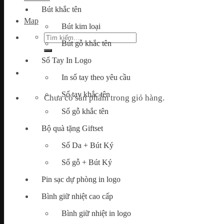
Bút khắc tên
Map
Bút kim loại
Tìm
Bút gỗ khắc tên
kiếm:
Sổ Tay In Logo
In sổ tay theo yêu cầu
Sổ tay khắc tên
Chưa có sản phẩm trong giỏ hàng.
Sổ gỗ khắc tên
Bộ quà tặng Giftset
Sổ Da + Bút Ký
Sổ gỗ + Bút Ký
Pin sạc dự phòng in logo
Bình giữ nhiệt cao cấp
Bình giữ nhiệt in logo