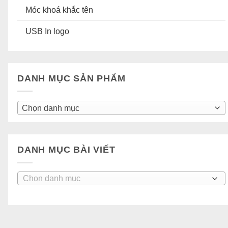
Móc khoá khắc tên
USB In logo
DANH MỤC SẢN PHẨM
Chọn danh mục
DANH MỤC BÀI VIẾT
Danh
mục
bài
viết