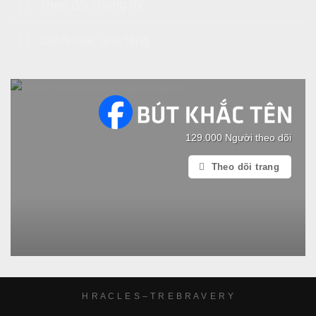
Theo dõi chúng tôi
Danh mục quà tặng
129.000 Người theo dõi
Theo dõi trang
H R A C L E S – T R E B R A V E R Y