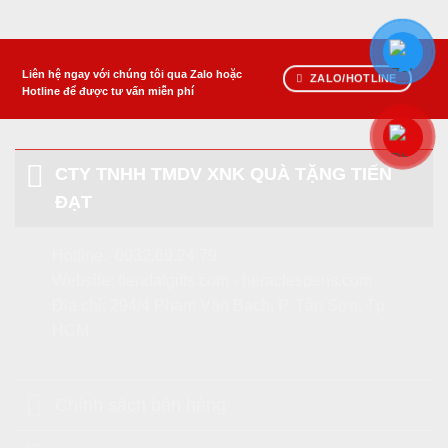
Liên hệ ngay với chúng tôi qua Zalo hoặc
ZALO/HOTLINE
Hotline để được tư vấn miễn phí
CTY TNHH TMDV XNK QUÀ TẶNG TIẾN
ĐẠT
Hotline:
0932.69.24.79
Website:
tiendatgifts.com
-
heraclespens.com
Địa chỉ: 294/4 Phạm Văn Bạch, P. Tân Sơn, Tp.
HCM
Chính sách bán hàng