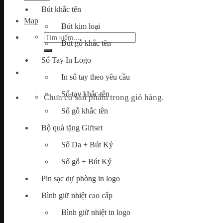
Bút khắc tên
Map
Bút kim loại
Tìm
Bút gỗ khắc tên
kiếm:
Sổ Tay In Logo
In sổ tay theo yêu cầu
Sổ tay khắc tên
Chưa có sản phẩm trong giỏ hàng.
Sổ gỗ khắc tên
Bộ quà tặng Giftset
Sổ Da + Bút Ký
Sổ gỗ + Bút Ký
Pin sạc dự phòng in logo
Bình giữ nhiệt cao cấp
Bình giữ nhiệt in logo