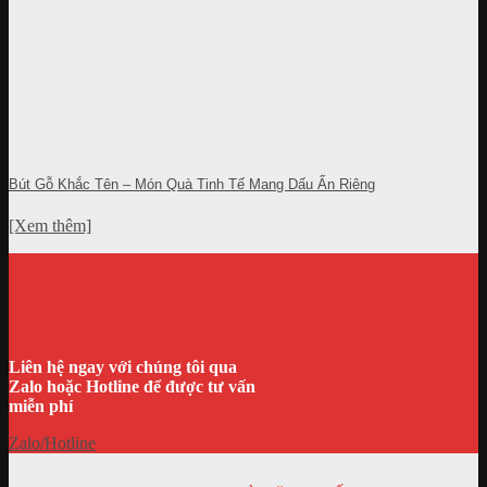
Bút Gỗ Khắc Tên – Món Quà Tinh Tế Mang Dấu Ấn Riêng
[Xem thêm]
Liên hệ ngay với chúng tôi qua
Zalo hoặc Hotline để được tư vấn
miễn phí
Zalo/Hotline