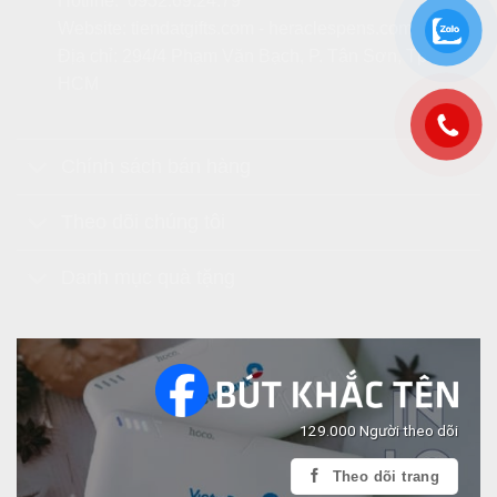
Hotline:
0932.69.24.79
Website:
tiendatgifts.com
-
heraclespens.com
Địa chỉ: 294/4 Phạm Văn Bạch, P. Tân Sơn, Tp.
HCM
Chính sách bán hàng
Theo dõi chúng tôi
Danh mục quà tặng
129.000 Người theo dõi
Theo dõi trang