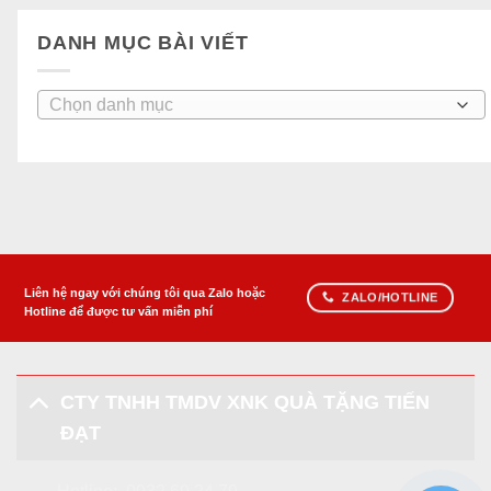
DANH MỤC BÀI VIẾT
Danh
mục
bài
viết
Liên hệ ngay với chúng tôi qua Zalo hoặc
ZALO/HOTLINE
Hotline để được tư vấn miễn phí
CTY TNHH TMDV XNK QUÀ TẶNG TIẾN
ĐẠT